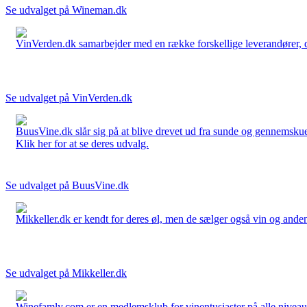
Se udvalget på Wineman.dk
VinVerden.dk samarbejder med en række forskellige leverandører, der
Se udvalget på VinVerden.dk
BuusVine.dk slår sig på at blive drevet ud fra sunde og gennemskuel
Klik her for at se deres udvalg.
Se udvalget på BuusVine.dk
Mikkeller.dk er kendt for deres øl, men de sælger også vin og anden 
Se udvalget på Mikkeller.dk
Winefamly.com er en medlemsklub for vinentusiaster på alle niveauer