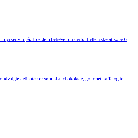
man dyrker vin på. Hos dem behøver du derfor heller ikke at købe 6
udvalgte delikatesser som bl.a. chokolade, gourmet kaffe og te,