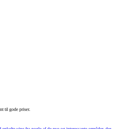
nt til gode priser.
 enkelte vine fra nogle af de nye og interessante områder, der