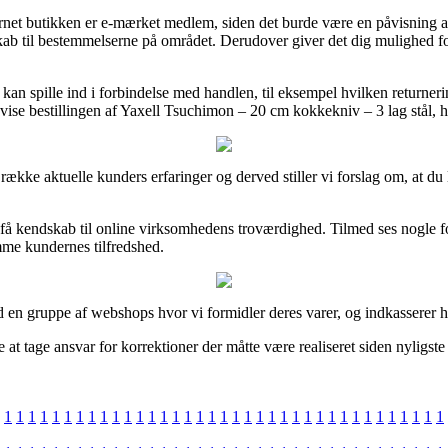
t butikken er e-mærket medlem, siden det burde være en påvisning af at
kab til bestemmelserne på området. Derudover giver det dig mulighed for 
 kan spille ind i forbindelse med handlen, til eksempel hvilken returner
åvise bestillingen af Yaxell Tsuchimon – 20 cm kokkekniv – 3 lag stål, h
 række aktuelle kunders erfaringer og derved stiller vi forslag om, at 
få kendskab til online virksomhedens troværdighed. Tilmed ses nogle fo
mme kundernes tilfredshed.
 en gruppe af webshops hvor vi formidler deres varer, og indkasserer h
 at tage ansvar for korrektioner der måtte være realiseret siden nyligste
1
1
1
1
1
1
1
1
1
1
1
1
1
1
1
1
1
1
1
1
1
1
1
1
1
1
1
1
1
1
1
1
1
1
1
1
1