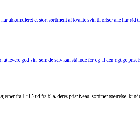
akkumuleret et stort sortiment af kvalitetsvin til priser alle har råd til
t levere god vin, som de selv kan stå inde for og til den rigtige pris. K
er fra 1 til 5 ud fra bl.a. deres prisniveau, sortimentstørrelse, kunde