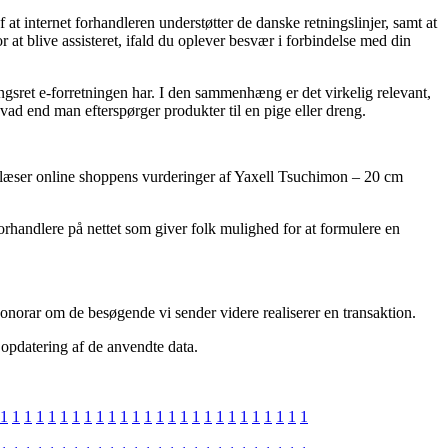
 internet forhandleren understøtter de danske retningslinjer, samt at
at blive assisteret, ifald du oplever besvær i forbindelse med din
ingsret e-forretningen har. I den sammenhæng er det virkelig relevant,
vad end man efterspørger produkter til en pige eller dreng.
du læser online shoppens vurderinger af Yaxell Tsuchimon – 20 cm
rhandlere på nettet som giver folk mulighed for at formulere en
onorar om de besøgende vi sender videre realiserer en transaktion.
 opdatering af de anvendte data.
1
1
1
1
1
1
1
1
1
1
1
1
1
1
1
1
1
1
1
1
1
1
1
1
1
1