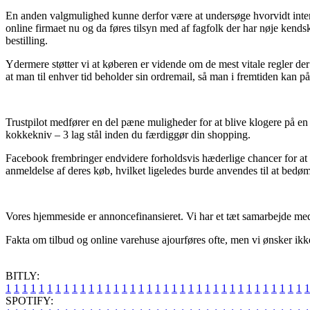
En anden valgmulighed kunne derfor være at undersøge hvorvidt interne
online firmaet nu og da føres tilsyn med af fagfolk der har nøje kends
bestilling.
Ydermere støtter vi at køberen er vidende om de mest vitale regler der
at man til enhver tid beholder sin ordremail, så man i fremtiden kan p
Trustpilot medfører en del pæne muligheder for at blive klogere på en
kokkekniv – 3 lag stål inden du færdiggør din shopping.
Facebook frembringer endvidere forholdsvis hæderlige chancer for at 
anmeldelse af deres køb, hvilket ligeledes burde anvendes til at bedø
Vores hjemmeside er annoncefinansieret. Vi har et tæt samarbejde med
Fakta om tilbud og online varehuse ajourføres ofte, men vi ønsker ikke
BITLY:
1
1
1
1
1
1
1
1
1
1
1
1
1
1
1
1
1
1
1
1
1
1
1
1
1
1
1
1
1
1
1
1
1
1
1
1
1
SPOTIFY: