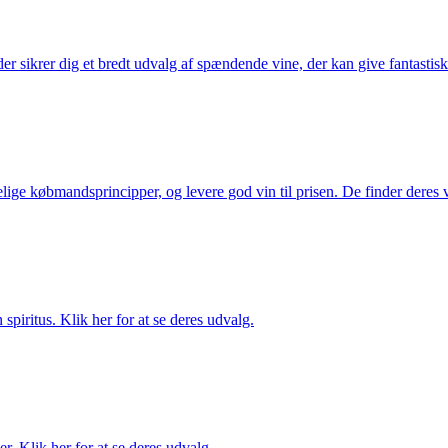
 sikrer dig et bredt udvalg af spændende vine, der kan give fantastiske
ige købmandsprincipper, og levere god vin til prisen. De finder deres v
spiritus. Klik her for at se deres udvalg.
. Klik her for at se deres udvalg.