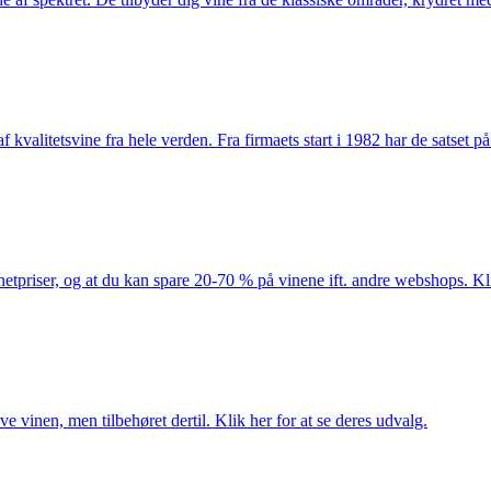
kvalitetsvine fra hele verden. Fra firmaets start i 1982 har de satset p
netpriser, og at du kan spare 20-70 % på vinene ift. andre webshops. Kli
e vinen, men tilbehøret dertil. Klik her for at se deres udvalg.