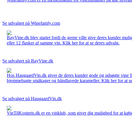
Se udvalget på Winefamly.com
BayVine.dk blev startet fordi de gerne ville give deres kunder muli
eller 12 flasker af samme vin. Klik her for at se deres udvalg.
Se udvalget på BayVine.dk
Hos HaugaardVin.dk giver de deres kunder gode og udsøgte vine fra 
hjemmebagte småkager og håndlavede karameller. Klik her for at se
Se udvalget på HaugaardVin.dk
VinTilKostpris.dk er en vinklub, som giver dig mulighed for at købe 