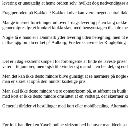
levering er unægtelig at hente ordren selv, hvilket dog nødvendiggør 
Fragtperioden på Køkken / Køkkenknive kan være meget central ifald du
Mange internet forretninger udlover 1 dags levering på en lang række
gennemføres før et konkret klokkeslæt, med hensynstagen til at de med
Nogle få e-handler i Danmark yder levering uden beregning, men tit e
uafhængig om du er tæt på Aalborg, Frederikshavn eller Ringkøbing – vil
Det er i dag ekstremt simpelt for forbrugerne at finde de laveste prise
varer – til juniorer, men også til kvinder og mænd – en hel del, og en
Men det kan ikke desto mindre blive gunstigt at se nærmere på nogle e
man er sikret at opnå den mindst kostelige pris.
Man skal ikke desto mindre være opmærksom på, at såfremt en butik på 
med kort er ikke desto mindre omsluttet af en vedtægt, der skærmer k
Generelt tilråder vi bestillinger med kort eller mobilbetaling. Alternat
Før folk handler i en Yaxell online virksomhed behøver man ideelt set 