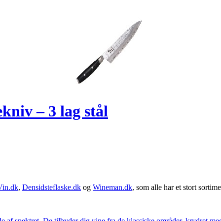
niv – 3 lag stål
Vin.dk
,
Densidsteflaske.dk
og
Wineman.dk
, som alle har et stort sortime
 af spektret. De tilbyder dig vine fra de klassiske områder, krydret med