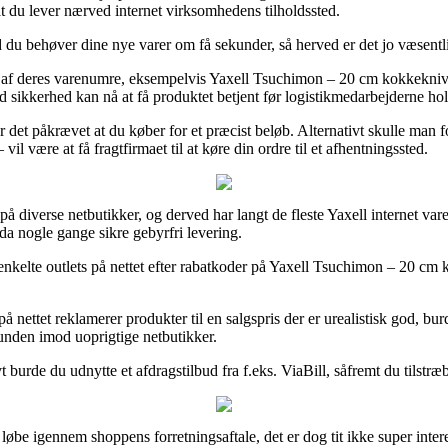
at du lever nærved internet virksomhedens tilholdssted.
 behøver dine nye varer om få sekunder, så herved er det jo væsentligt 
 af deres varenumre, eksempelvis Yaxell Tsuchimon – 20 cm kokkekniv – 3
 sikkerhed kan nå at få produktet betjent før logistikmedarbejderne hol
r det påkrævet at du køber for et præcist beløb. Alternativt skulle man
 være at få fragtfirmaet til at køre din ordre til et afhentningssted.
r på diverse netbutikker, og derved har langt de fleste Yaxell internet v
dda nogle gange sikre gebyrfri levering.
nkelte outlets på nettet efter rabatkoder på Yaxell Tsuchimon – 20 cm k
nettet reklamerer produkter til en salgspris der er urealistisk god, bu
unden imod uoprigtige netbutikker.
ivt burde du udnytte et afdragstilbud fra f.eks. ViaBill, såfremt du tilstr
løbe igennem shoppens forretningsaftale, det er dog tit ikke super inter