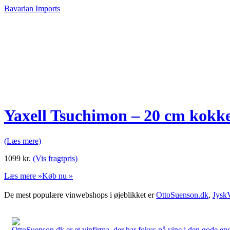
Bavarian Imports
Yaxell Tsuchimon – 20 cm kokkek
(Læs mere)
1099
kr.
(Vis fragtpris)
Læs mere »
Køb nu »
De mest populære vinwebshops i øjeblikket er
OttoSuenson.dk
,
Jysk
OttoSuenson.dk er et vinfirma, der har fokus på vine i den gode ende