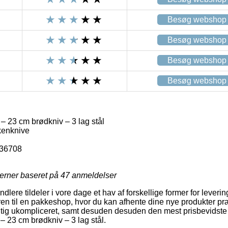
Besøg webshop
Besøg webshop
Besøg webshop
Besøg webshop
– 23 cm brødkniv – 3 lag stål
kenknive
-36708
jerner baseret på
47
anmeldelser
ere tildeler i vore dage et hav af forskellige former for levering
ren til en pakkeshop, hvor du kan afhente dine nye produkter pr
gtig ukompliceret, samt desuden desuden den mest prisbevidste 
– 23 cm brødkniv – 3 lag stål.