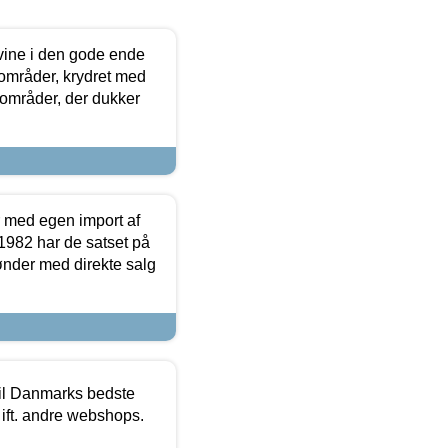
 vine i den gode ende
e områder, krydret med
 områder, der dukker
r med egen import af
i 1982 har de satset på
ønder med direkte salg
 til Danmarks bedste
 ift. andre webshops.