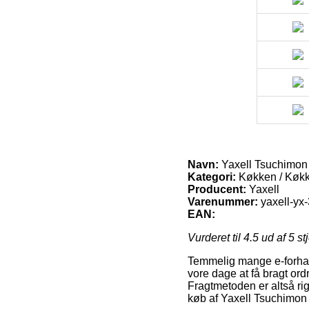
Navn:
Yaxell Tsuchimon 
Kategori:
Køkken / Køk
Producent:
Yaxell
Varenummer:
yaxell-yx
EAN:
Vurderet til
4.5
ud af 5 st
Temmelig mange e-forhandl
vore dage at få bragt ord
Fragtmetoden er altså ri
køb af Yaxell Tsuchimon 