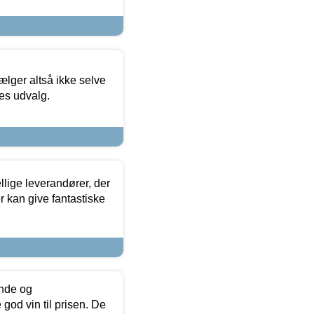
ælger altså ikke selve
res udvalg.
lige leverandører, der
r kan give fantastiske
unde og
od vin til prisen. De