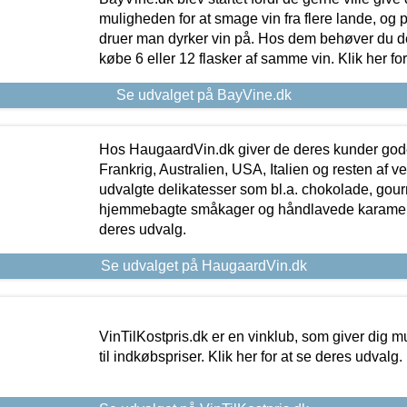
muligheden for at smage vin fra flere lande, og p
druer man dyrker vin på. Hos dem behøver du der
købe 6 eller 12 flasker af samme vin. Klik her fo
Se udvalget på BayVine.dk
Hos HaugaardVin.dk giver de deres kunder gode
Frankrig, Australien, USA, Italien og resten af v
udvalgte delikatesser som bl.a. chokolade, gourm
hjemmebagte småkager og håndlavede karameller
deres udvalg.
Se udvalget på HaugaardVin.dk
VinTilKostpris.dk er en vinklub, som giver dig m
til indkøbspriser. Klik her for at se deres udvalg.