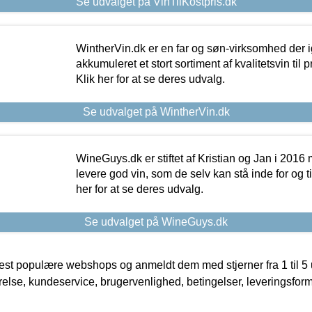
Se udvalget på VinTilKostpris.dk
WintherVin.dk er en far og søn-virksomhed der 
akkumuleret et stort sortiment af kvalitetsvin til pri
Klik her for at se deres udvalg.
Se udvalget på WintherVin.dk
WineGuys.dk er stiftet af Kristian og Jan i 2016
levere god vin, som de selv kan stå inde for og til
her for at se deres udvalg.
Se udvalget på WineGuys.dk
t populære webshops og anmeldt dem med stjerner fra 1 til 5 ud
rrelse, kundeservice, brugervenlighed, betingelser, leveringsfor