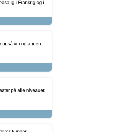
dsalig i Frankrig og i
er også vin og anden
ster på alle niveauer.
 deres kunder