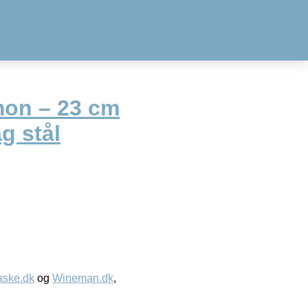
mon – 23 cm
g stål
aske.dk
og
Wineman.dk
,