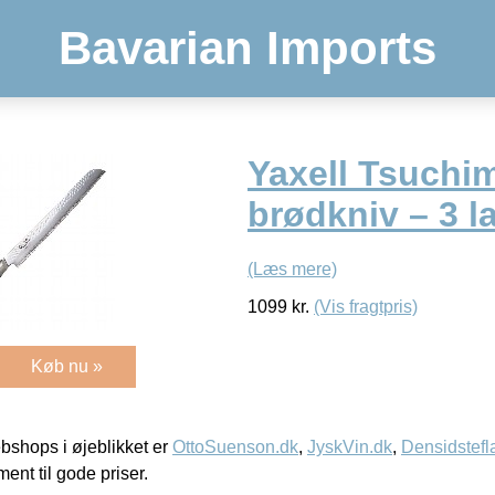
Bavarian Imports
Yaxell Tsuchi
brødkniv – 3 la
(Læs mere)
1099
kr.
(Vis fragtpris)
Køb nu »
shops i øjeblikket er
OttoSuenson.dk
,
JyskVin.dk
,
Densidstefl
ment til gode priser.