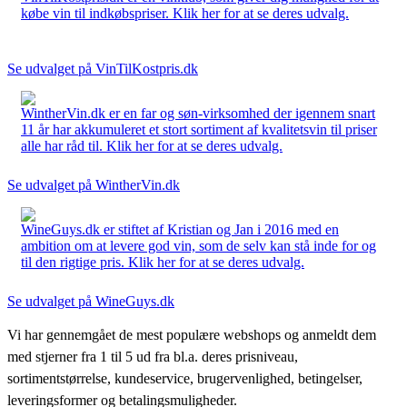
købe vin til indkøbspriser. Klik her for at se deres udvalg.
Se udvalget på VinTilKostpris.dk
WintherVin.dk er en far og søn-virksomhed der igennem snart
11 år har akkumuleret et stort sortiment af kvalitetsvin til priser
alle har råd til. Klik her for at se deres udvalg.
Se udvalget på WintherVin.dk
WineGuys.dk er stiftet af Kristian og Jan i 2016 med en
ambition om at levere god vin, som de selv kan stå inde for og
til den rigtige pris. Klik her for at se deres udvalg.
Se udvalget på WineGuys.dk
Vi har gennemgået de mest populære webshops og anmeldt dem
med stjerner fra 1 til 5 ud fra bl.a. deres prisniveau,
sortimentstørrelse, kundeservice, brugervenlighed, betingelser,
leveringsformer og betalingsmuligheder.