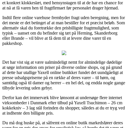
et konkret klokkeslæt, med hensynstagen til at de har en chance for
at nå at få varen hen til fragtfirmaet før personalet drager hjemad.
Indtil flere online varehuse frembyder fragt uden beregning, men for
det meste er det betinget af at man bestiller for et præcist beløb. Som
alternativ skal du foretrække den prisbilligste fragtmulighed, som
typisk – uanset om du befinder sig tæt på Herning, Skanderborg
eller Brande – vil blive at få dem til at levere dine varer til en
pakkeshop.
Det har vist sig at være ualmindeligt nemt for almindelige dødelige
at søge information om priser på diverse online shops, og på grund
af dette har utallige Yaxell online butikker fundet det uundgåeligt at
presse udsalgspriserne på en række af deres varer – til børn, og
samtidig også til damer og herrer – en hel del, og endda nogle gange
tilbyde levering uden gebyr.
Derfor kan det immervæk blive lønsomt at undersøge flere internet
virksomheder i Danmark efter tilbud på Yaxell Tsuchimon – 26 cm
kokkekniv – 3 lag stål forinden du shopper, således at du er tryg ved
at indhente den billigste pris.
Du må dog huske på, at såfremt en online butik markedsfører deres
varer for en pris der anses for urealistisk lav, så burde det tit være et