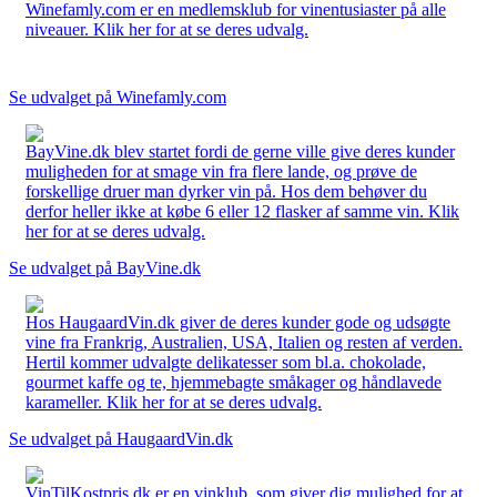
Winefamly.com er en medlemsklub for vinentusiaster på alle
niveauer. Klik her for at se deres udvalg.
Se udvalget på Winefamly.com
BayVine.dk blev startet fordi de gerne ville give deres kunder
muligheden for at smage vin fra flere lande, og prøve de
forskellige druer man dyrker vin på. Hos dem behøver du
derfor heller ikke at købe 6 eller 12 flasker af samme vin. Klik
her for at se deres udvalg.
Se udvalget på BayVine.dk
Hos HaugaardVin.dk giver de deres kunder gode og udsøgte
vine fra Frankrig, Australien, USA, Italien og resten af verden.
Hertil kommer udvalgte delikatesser som bl.a. chokolade,
gourmet kaffe og te, hjemmebagte småkager og håndlavede
karameller. Klik her for at se deres udvalg.
Se udvalget på HaugaardVin.dk
VinTilKostpris.dk er en vinklub, som giver dig mulighed for at