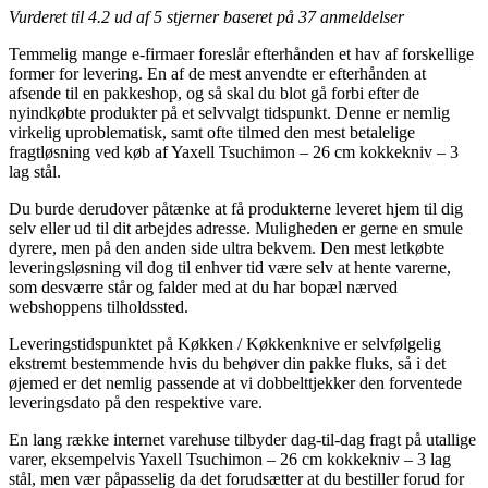
Vurderet til
4.2
ud af 5 stjerner baseret på
37
anmeldelser
Temmelig mange e-firmaer foreslår efterhånden et hav af forskellige
former for levering. En af de mest anvendte er efterhånden at
afsende til en pakkeshop, og så skal du blot gå forbi efter de
nyindkøbte produkter på et selvvalgt tidspunkt. Denne er nemlig
virkelig uproblematisk, samt ofte tilmed den mest betalelige
fragtløsning ved køb af Yaxell Tsuchimon – 26 cm kokkekniv – 3
lag stål.
Du burde derudover påtænke at få produkterne leveret hjem til dig
selv eller ud til dit arbejdes adresse. Muligheden er gerne en smule
dyrere, men på den anden side ultra bekvem. Den mest letkøbte
leveringsløsning vil dog til enhver tid være selv at hente varerne,
som desværre står og falder med at du har bopæl nærved
webshoppens tilholdssted.
Leveringstidspunktet på Køkken / Køkkenknive er selvfølgelig
ekstremt bestemmende hvis du behøver din pakke fluks, så i det
øjemed er det nemlig passende at vi dobbelttjekker den forventede
leveringsdato på den respektive vare.
En lang række internet varehuse tilbyder dag-til-dag fragt på utallige
varer, eksempelvis Yaxell Tsuchimon – 26 cm kokkekniv – 3 lag
stål, men vær påpasselig da det forudsætter at du bestiller forud for