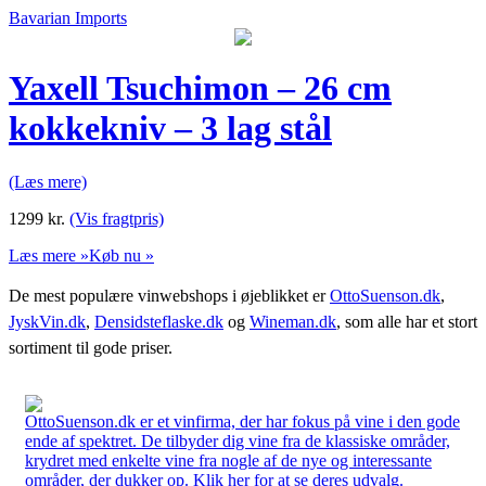
Bavarian Imports
Yaxell Tsuchimon – 26 cm
kokkekniv – 3 lag stål
(Læs mere)
1299
kr.
(Vis fragtpris)
Læs mere »
Køb nu »
De mest populære vinwebshops i øjeblikket er
OttoSuenson.dk
,
JyskVin.dk
,
Densidsteflaske.dk
og
Wineman.dk
, som alle har et stort
sortiment til gode priser.
OttoSuenson.dk er et vinfirma, der har fokus på vine i den gode
ende af spektret. De tilbyder dig vine fra de klassiske områder,
krydret med enkelte vine fra nogle af de nye og interessante
områder, der dukker op. Klik her for at se deres udvalg.