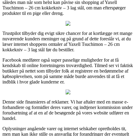
således man når som helst kan påvise sin shopping af Yaxell
Tsuchimon – 26 cm kokkekniv – 3 lag stål, om man efterspørger
produkter til en pige eller dreng.
Trustpilot tilbyder dig evigt sikre chancer for at kortlægge ret mange
nuværende kunders meninger og på grund af dette foreslår vi, at du
læser internet shoppens omtaler af Yaxell Tsuchimon – 26 cm
kokkekniv – 3 lag stål før du bestiller.
Facebook medfører også super passelige muligheder for at få
kendskab til online forretningens troværdighed. Tilmed ser vi faktisk
butikker på nettet som tilbyder folk at registrere en bedømmelse af
købsoplevelsen, som på samme måde burde anvendes til at få et
indblik i hvor glade kunderne er.
Denne side finansieres af reklamer. Vi har aftaler med en masse e-
forhandlere og formidler deres varer, og indtjener kommission under
forudsætning af at en af de besøgende på vores website udfører en
handel.
Oplysninger angående varer og internet selskaber opretholdes tit,
men man kan ikke stille os ansvarlig for forandringer der eventuelt