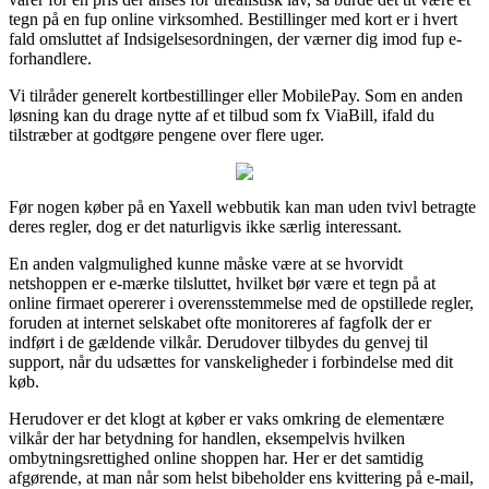
tegn på en fup online virksomhed. Bestillinger med kort er i hvert
fald omsluttet af Indsigelsesordningen, der værner dig imod fup e-
forhandlere.
Vi tilråder generelt kortbestillinger eller MobilePay. Som en anden
løsning kan du drage nytte af et tilbud som fx ViaBill, ifald du
tilstræber at godtgøre pengene over flere uger.
Før nogen køber på en Yaxell webbutik kan man uden tvivl betragte
deres regler, dog er det naturligvis ikke særlig interessant.
En anden valgmulighed kunne måske være at se hvorvidt
netshoppen er e-mærke tilsluttet, hvilket bør være et tegn på at
online firmaet opererer i overensstemmelse med de opstillede regler,
foruden at internet selskabet ofte monitoreres af fagfolk der er
indført i de gældende vilkår. Derudover tilbydes du genvej til
support, når du udsættes for vanskeligheder i forbindelse med dit
køb.
Herudover er det klogt at køber er vaks omkring de elementære
vilkår der har betydning for handlen, eksempelvis hvilken
ombytningsrettighed online shoppen har. Her er det samtidig
afgørende, at man når som helst bibeholder ens kvittering på e-mail,