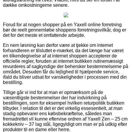
dække omkostningerne senere.
Forud for at nogen shopper på en Yaxell online forretning
bør de reelt gennemløbe shoppens forretningsvilkår, dog er
det for det meste et omfattende arbejde.
En nem løsning kan derfor være at tjekke om internet
forhandleren er tilsluttet e-mærket, da det længe har været
en tilkendegivelse af at internet shoppen accepterer de
officielle regler, foruden at internet butikken rutinemæssigt
revurderes af sagkyndige der behersker bestemmelserne på
området. Desuden får du lejlighed til hjælpende service,
ifald du bliver udsat for vanskeligheder i processen med din
bestilling.
Tillige går vi ind for at man er opmærksom på de
væsentligste bestemmelser der har indvirkning på
bestillingen, som for eksempel hvilken returpolitik butikken
tilbyder. I relation til det er det virkelig essesentielt, at man
stadig opbevarer ens købsbekræftelse, således man
fremadrettet vil kunne eftervise ordren af Yaxell Zen – 25 cm
kokkekniv – 37 lag stål, ligegyldigt om man er på udkig efter
produkter til en dame eller herre.