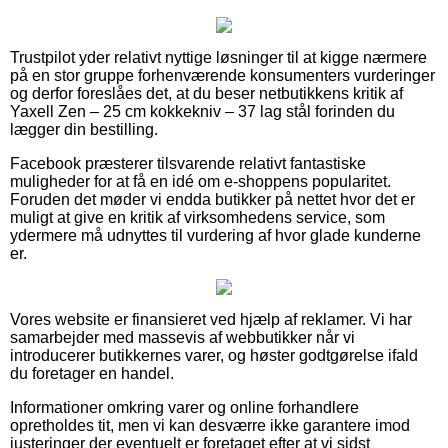
Trustpilot yder relativt nyttige løsninger til at kigge nærmere
på en stor gruppe forhenværende konsumenters vurderinger
og derfor foreslåes det, at du beser netbutikkens kritik af
Yaxell Zen – 25 cm kokkekniv – 37 lag stål forinden du
lægger din bestilling.
Facebook præsterer tilsvarende relativt fantastiske
muligheder for at få en idé om e-shoppens popularitet.
Foruden det møder vi endda butikker på nettet hvor det er
muligt at give en kritik af virksomhedens service, som
ydermere må udnyttes til vurdering af hvor glade kunderne
er.
Vores website er finansieret ved hjælp af reklamer. Vi har
samarbejder med massevis af webbutikker når vi
introducerer butikkernes varer, og høster godtgørelse ifald
du foretager en handel.
Informationer omkring varer og online forhandlere
opretholdes tit, men vi kan desværre ikke garantere imod
justeringer der eventuelt er foretaget efter at vi sidst