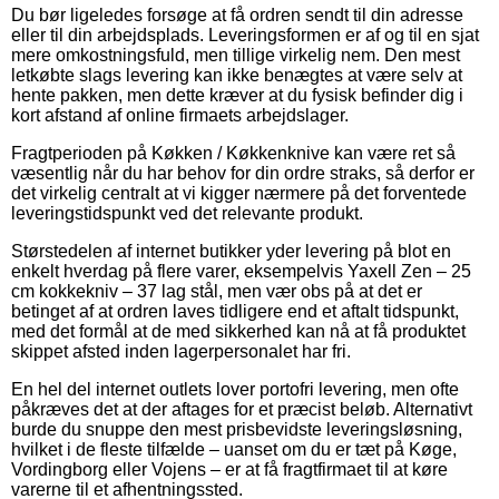
Du bør ligeledes forsøge at få ordren sendt til din adresse
eller til din arbejdsplads. Leveringsformen er af og til en sjat
mere omkostningsfuld, men tillige virkelig nem. Den mest
letkøbte slags levering kan ikke benægtes at være selv at
hente pakken, men dette kræver at du fysisk befinder dig i
kort afstand af online firmaets arbejdslager.
Fragtperioden på Køkken / Køkkenknive kan være ret så
væsentlig når du har behov for din ordre straks, så derfor er
det virkelig centralt at vi kigger nærmere på det forventede
leveringstidspunkt ved det relevante produkt.
Størstedelen af internet butikker yder levering på blot en
enkelt hverdag på flere varer, eksempelvis Yaxell Zen – 25
cm kokkekniv – 37 lag stål, men vær obs på at det er
betinget af at ordren laves tidligere end et aftalt tidspunkt,
med det formål at de med sikkerhed kan nå at få produktet
skippet afsted inden lagerpersonalet har fri.
En hel del internet outlets lover portofri levering, men ofte
påkræves det at der aftages for et præcist beløb. Alternativt
burde du snuppe den mest prisbevidste leveringsløsning,
hvilket i de fleste tilfælde – uanset om du er tæt på Køge,
Vordingborg eller Vojens – er at få fragtfirmaet til at køre
varerne til et afhentningssted.