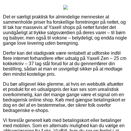
Det er særligt praktisk for almindelige mennesker at
sammenholde priser fra forskellige forretninger på nettet, og
til tak har massevis af Yaxell shops på nettet fundet det
uundgåeligt at trykke salgsværdien på deres varer – til børn
og babyer, men også til voksne – betydeligt, og endda nogle
gange love levering uden beregning.
Derfor kan det stadigvæk være rentabelt at udforske indtil
flere internet forhandlere efter udsalg på Yaxell Zen – 25 cm
kokkekniv – 37 lag stål forud for at du gennemfører din
bestilling, sådan at man er usvigeligt sikker på at modtage
den mindst kostelige pris.
Du bør alligevel ikke glemme, at hvis en webbutik afsætter
et produkt for en udsalgspris der kan ses som urealistisk
overkommelig, kan det mange gange være et signal om en
bedragerisk online shop. Køb med gængse betalingskort er
dog en del af en bestemmelse, der sikrer folk overfor
bedrageriske e-shops.
Vi foreslår generelt køb med betalingskort eller betalinger
med mobilen. Som en alternativ mulighed kan du vælge en
afdragsløsning fra f.eks. ViaBill, hvis du ser en fordel i at