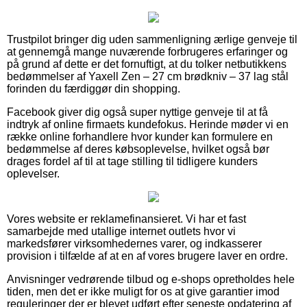
Trustpilot bringer dig uden sammenligning ærlige genveje til
at gennemgå mange nuværende forbrugeres erfaringer og
på grund af dette er det fornuftigt, at du tolker netbutikkens
bedømmelser af Yaxell Zen – 27 cm brødkniv – 37 lag stål
forinden du færdiggør din shopping.
Facebook giver dig også super nyttige genveje til at få
indtryk af online firmaets kundefokus. Herinde møder vi en
række online forhandlere hvor kunder kan formulere en
bedømmelse af deres købsoplevelse, hvilket også bør
drages fordel af til at tage stilling til tidligere kunders
oplevelser.
Vores website er reklamefinansieret. Vi har et fast
samarbejde med utallige internet outlets hvor vi
markedsfører virksomhedernes varer, og indkasserer
provision i tilfælde af at en af vores brugere laver en ordre.
Anvisninger vedrørende tilbud og e-shops opretholdes hele
tiden, men det er ikke muligt for os at give garantier imod
reguleringer der er blevet udført efter seneste opdatering af