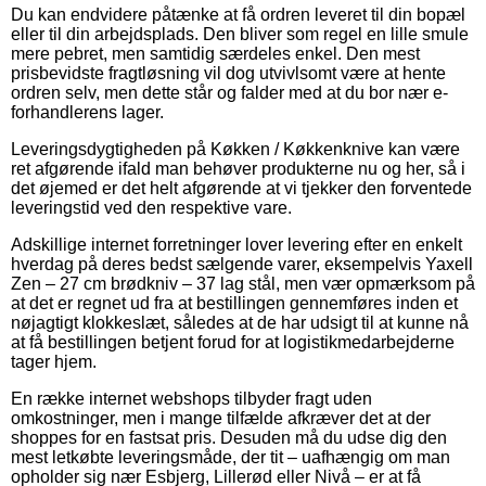
Du kan endvidere påtænke at få ordren leveret til din bopæl
eller til din arbejdsplads. Den bliver som regel en lille smule
mere pebret, men samtidig særdeles enkel. Den mest
prisbevidste fragtløsning vil dog utvivlsomt være at hente
ordren selv, men dette står og falder med at du bor nær e-
forhandlerens lager.
Leveringsdygtigheden på Køkken / Køkkenknive kan være
ret afgørende ifald man behøver produkterne nu og her, så i
det øjemed er det helt afgørende at vi tjekker den forventede
leveringstid ved den respektive vare.
Adskillige internet forretninger lover levering efter en enkelt
hverdag på deres bedst sælgende varer, eksempelvis Yaxell
Zen – 27 cm brødkniv – 37 lag stål, men vær opmærksom på
at det er regnet ud fra at bestillingen gennemføres inden et
nøjagtigt klokkeslæt, således at de har udsigt til at kunne nå
at få bestillingen betjent forud for at logistikmedarbejderne
tager hjem.
En række internet webshops tilbyder fragt uden
omkostninger, men i mange tilfælde afkræver det at der
shoppes for en fastsat pris. Desuden må du udse dig den
mest letkøbte leveringsmåde, der tit – uafhængig om man
opholder sig nær Esbjerg, Lillerød eller Nivå – er at få