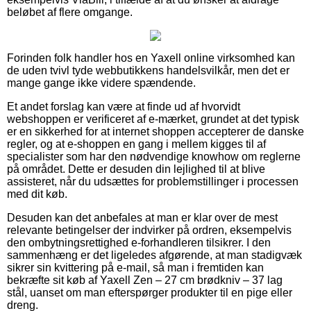
beløbet af flere omgange.
Forinden folk handler hos en Yaxell online virksomhed kan
de uden tvivl tyde webbutikkens handelsvilkår, men det er
mange gange ikke videre spændende.
Et andet forslag kan være at finde ud af hvorvidt
webshoppen er verificeret af e-mærket, grundet at det typisk
er en sikkerhed for at internet shoppen accepterer de danske
regler, og at e-shoppen en gang i mellem kigges til af
specialister som har den nødvendige knowhow om reglerne
på området. Dette er desuden din lejlighed til at blive
assisteret, når du udsættes for problemstillinger i processen
med dit køb.
Desuden kan det anbefales at man er klar over de mest
relevante betingelser der indvirker på ordren, eksempelvis
den ombytningsrettighed e-forhandleren tilsikrer. I den
sammenhæng er det ligeledes afgørende, at man stadigvæk
sikrer sin kvittering på e-mail, så man i fremtiden kan
bekræfte sit køb af Yaxell Zen – 27 cm brødkniv – 37 lag
stål, uanset om man efterspørger produkter til en pige eller
dreng.