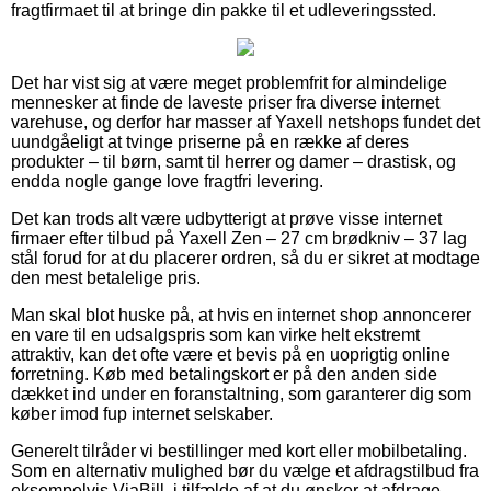
fragtfirmaet til at bringe din pakke til et udleveringssted.
Det har vist sig at være meget problemfrit for almindelige
mennesker at finde de laveste priser fra diverse internet
varehuse, og derfor har masser af Yaxell netshops fundet det
uundgåeligt at tvinge priserne på en række af deres
produkter – til børn, samt til herrer og damer – drastisk, og
endda nogle gange love fragtfri levering.
Det kan trods alt være udbytterigt at prøve visse internet
firmaer efter tilbud på Yaxell Zen – 27 cm brødkniv – 37 lag
stål forud for at du placerer ordren, så du er sikret at modtage
den mest betalelige pris.
Man skal blot huske på, at hvis en internet shop annoncerer
en vare til en udsalgspris som kan virke helt ekstremt
attraktiv, kan det ofte være et bevis på en uoprigtig online
forretning. Køb med betalingskort er på den anden side
dækket ind under en foranstaltning, som garanterer dig som
køber imod fup internet selskaber.
Generelt tilråder vi bestillinger med kort eller mobilbetaling.
Som en alternativ mulighed bør du vælge et afdragstilbud fra
eksempelvis ViaBill, i tilfælde af at du ønsker at afdrage