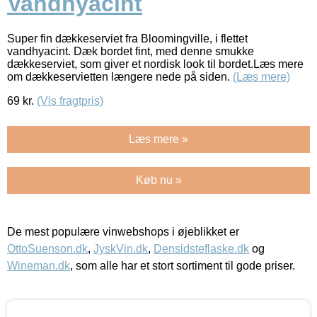
Vandhyacint
Super fin dækkeserviet fra Bloomingville, i flettet
vandhyacint. Dæk bordet fint, med denne smukke
dækkeserviet, som giver et nordisk look til bordet.Læs mere
om dækkeservietten længere nede på siden.
(Læs mere)
69
kr.
(Vis fragtpris)
Læs mere »
Køb nu »
De mest populære vinwebshops i øjeblikket er
OttoSuenson.dk
,
JyskVin.dk
,
Densidsteflaske.dk
og
Wineman.dk
, som alle har et stort sortiment til gode priser.