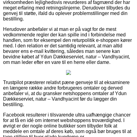
virksomheden lejlighedsvis revurderes af fagmænd der har
meget erfaring med retningslinjerne. Derudover tilbydes du
genvej til støtte, ifald du oplever problemstillinger med din
bestilling.
Herudover anbefaler vi at man er på vagt for de mest
vedkommende regler der kan spille ind i forbindelse med
handlen, som for eksempel den returpolitik e-shoppen kører
med. I den relation er det samtidig relevant, at man altid
bevarer ens e-mail kvittering, således man senere kan
bevidne købet af Ydun Dækkeserviet, natur – Vandhyacint,
om man leder efter en vare til en herre eller dame.
Trustpilot præsterer relativt pæne genveje til at eksaminere
en længere række andre forbrugeres omtaler og derved
anbefaler vi, at du gransker netshoppens omtaler af Ydun
Dækkeserviet, natur – Vandhyacint før du lægger din
bestilling.
Facebook resulterer i tilsvarende ultra uafhængige chancer
for at få en idé om internet webshoppens troværdighed. I
øvrigt er der nogle online butikker som tilbyder folk at
meddele en omtale af deres køb, som også bør bruges til at
tage stilling til hvor glade kunderne er.