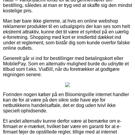
bestilling, således at man er tryg ved at skaffe sig den mindst
kostelige pris.
Man bør bare ikke glemme, at hvis en online webshop
reklamerer produkter til en udsalgspris der kan ses som helt
ekstremt attraktiv, kunne det tit være et symbol på en uærlig
e-forretning. Shopping med kort er imidlertid dækket ind
under et reglement, som bistår dig som kunde overfor falske
online outlets.
Generelt går vi ind for bestillinger med betalingskort eller
MobilePay. Som en alternativ mulighed burde du udnytte et
tilbud som f.eks. ViaBill, når du foretrækker at godtgøre
regningen senere.
Forinden nogen køber på en Bloomingville internet handler
kan de for at være på den sikre side have øje for
netbutikkens handelsaftale, det er dog uden tvivl ikke
specielt ophidsende.
Et andet alternativ kunne derfor være at bemærke om e-
firmaet er e-mærket, hvilket bør være en garanti for at e-
firmaet føjer de opstillede regler, tillige med at internet