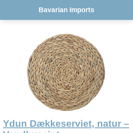
Bavarian Imports
Ydun Dækkeserviet, natur –