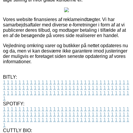
Vores website finansieres af reklameindtægter. Vi har
samarbejdsaftaler med diverse e-forretninger i form af at vi
publicerer deres tilbud, og modtager betaling i tilfælde af at
en af de besøgende på vores side realiserer en handel.
Vejledning omkring varer og butikker på nettet opdateres nu
og da, men vi kan desværre ikke garantere imod justeringer
der muligvis er foretaget siden seneste opdatering af vores
informationer.
BITLY:
1
1
1
1
1
1
1
1
1
1
1
1
1
1
1
1
1
1
1
1
1
1
1
1
1
1
1
1
1
1
1
1
1
1
1
1
1
1
1
1
1
1
1
1
1
1
1
1
1
1
1
1
1
1
1
1
1
1
1
1
1
1
1
1
1
1
1
1
1
1
1
1
1
1
1
1
1
1
1
1
1
1
1
1
1
1
1
1
1
1
1
1
1
1
1
1
1
1
1
1
SPOTIFY:
1
1
1
1
1
1
1
1
1
1
1
1
1
1
1
1
1
1
1
1
1
1
1
1
1
1
1
1
1
1
1
1
1
1
1
1
1
1
1
1
1
1
1
1
1
1
1
1
1
1
1
1
1
1
1
1
1
1
1
1
1
1
1
1
1
1
1
1
1
1
1
1
1
1
1
1
1
1
1
1
1
1
1
1
1
1
1
1
1
1
1
1
1
1
1
1
1
1
1
1
CUTTLY BIO: