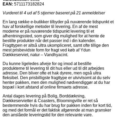
EAN:
5711173182824
Vurderet til
4
ud af 5 stjerner baseret på
21
anmeldelser
En lang række e-butikker tilbyder på nuværende tidspunkt et
hav af forskellige metoder til levering. En af de mest
moderne er på nuværende tidspunkt levering til et
afhentningssted, som giver dig mulighed for at hente de
bestilte produkter når det passer ind i din kalender.
Fragttypen er altså ultra ukompliceret, samt ofte tillige den
mest prisbevidste form for fragt ved køb af Ydun
Dækkeserviet, natur – Vandhyacint.
Du kunne ligeledes afveje for og imod at bestille
produkterne til levering til dit hus eller ud til dit arbejdes
adresse. Den bliver ofte et hak dyrere, men også ultra
fleksibel. Den prisbilligste fragttype er utvivlsomt at du selv
henter pakken, men den mulighed nødvendiggør at du har
bopæl i kort afstand af online firmaets adresse.
Antal dages levering på Bolig, Borddækning,
Dækkeservietter & Coasters, Bloomingville er ret så
bestemmende hvis du har brug for pakken inden for kort tid,
og med det formål er det faktisk afgørende at man gransker
den anslåede leveringstid for den relevante vare.