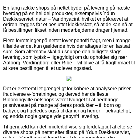
En lang række shops på nettet byder på levering på næste
hverdag på en hel del produkter, eksempelvis Ydun
Dækkeserviet, natur – Vandhyacint, hvilket er påkrævet at
ordren lægges før et besluttet klokkeslæt, så at de kan nå at
få bestillingen fikset inden medarbejderne drager hjemad.
Flere forretninger på nettet lover portofri fragt, men i mange
tilfælde er det kun gældende hvis der aftages for en fastsat
sum. Som alternativ skal du snuppe den billigste slags
levering, som typisk – ligegyldigt om du opholder sig nær
Aalborg, Vordingborg eller Ribe – vil blive at få fragtfirmaet til
at køre bestillingen til et udleveringssted.
Det er ekstremt let gængeligt for købere at analysere priser
fra diverse e-forretninger, og derved har de fleste
Bloomingville netshops været tvunget til at nedbringe
prisniveauet på mange af deres produkter – til børn og
babyer, og ligeledes også til damer og herrer – betragteligt,
og endda nogle gange yde gebyrfri levering.
Til gengæld kan det imidlertid vise sig fordelagtigt at efterse
diverse shops på nettet efter tilbud på Ydun Dækkeserviet,
natur – Vandhyacint forud for at du gennemfører din