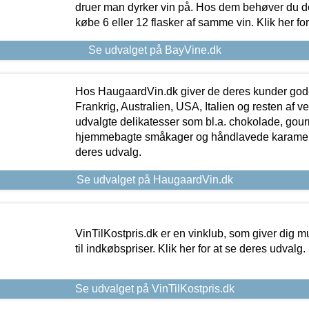
druer man dyrker vin på. Hos dem behøver du der
købe 6 eller 12 flasker af samme vin. Klik her fo
Se udvalget på BayVine.dk
Hos HaugaardVin.dk giver de deres kunder gode
Frankrig, Australien, USA, Italien og resten af v
udvalgte delikatesser som bl.a. chokolade, gourm
hjemmebagte småkager og håndlavede karameller
deres udvalg.
Se udvalget på HaugaardVin.dk
VinTilKostpris.dk er en vinklub, som giver dig m
til indkøbspriser. Klik her for at se deres udvalg.
Se udvalget på VinTilKostpris.dk