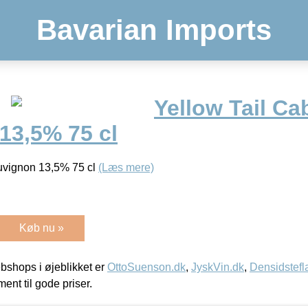
Bavarian Imports
Yellow Tail Ca
13,5% 75 cl
uvignon 13,5% 75 cl
(Læs mere)
Køb nu »
shops i øjeblikket er
OttoSuenson.dk
,
JyskVin.dk
,
Densidstefl
ment til gode priser.