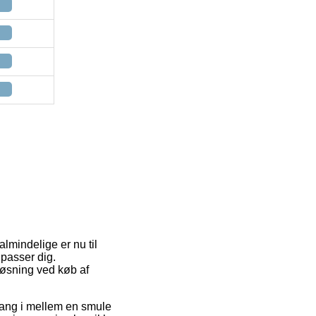
lmindelige er nu til
 passer dig.
løsning ved køb af
n gang i mellem en smule