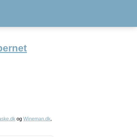
bernet
aske.dk
og
Wineman.dk
,