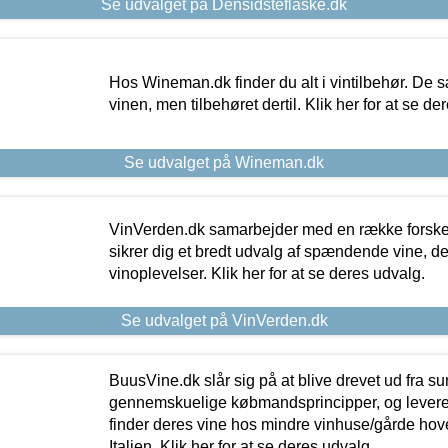
Se udvalget på Densidsteflaske.dk
Hos Wineman.dk finder du alt i vintilbehør. De s
vinen, men tilbehøret dertil. Klik her for at se de
Se udvalget på Wineman.dk
VinVerden.dk samarbejder med en række forskel
sikrer dig et bredt udvalg af spændende vine, de
vinoplevelser. Klik her for at se deres udvalg.
Se udvalget på VinVerden.dk
BuusVine.dk slår sig på at blive drevet ud fra s
gennemskuelige købmandsprincipper, og levere g
finder deres vine hos mindre vinhuse/gårde hove
Italien. Klik her for at se deres udvalg.