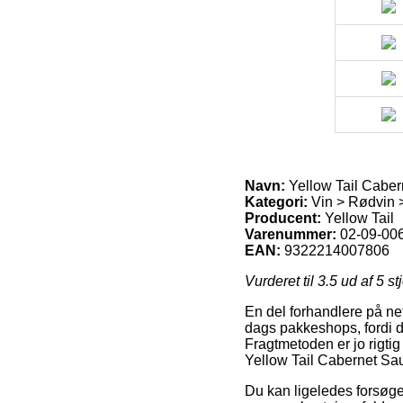
Navn:
Yellow Tail Caber
Kategori:
Vin > Rødvin 
Producent:
Yellow Tail
Varenummer:
02-09-00
EAN:
9322214007806
Vurderet til
3.5
ud af 5 st
En del forhandlere på net
dags pakkeshops, fordi du 
Fragtmetoden er jo rigti
Yellow Tail Cabernet Sa
Du kan ligeledes forsøge 