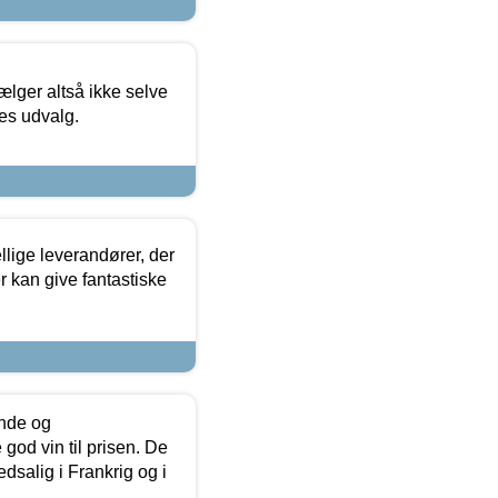
ælger altså ikke selve
res udvalg.
lige leverandører, der
r kan give fantastiske
unde og
od vin til prisen. De
dsalig i Frankrig og i