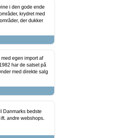
 vine i den gode ende
e områder, krydret med
 områder, der dukker
r med egen import af
i 1982 har de satset på
ønder med direkte salg
 til Danmarks bedste
 ift. andre webshops.