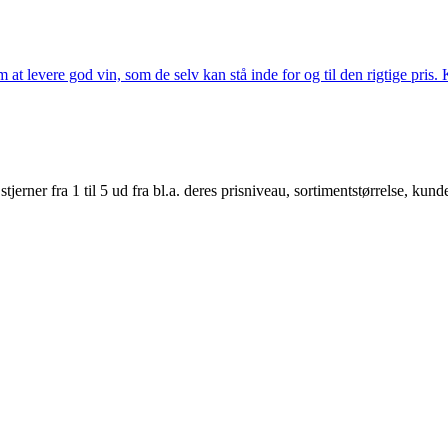
t levere god vin, som de selv kan stå inde for og til den rigtige pris. K
er fra 1 til 5 ud fra bl.a. deres prisniveau, sortimentstørrelse, kunde