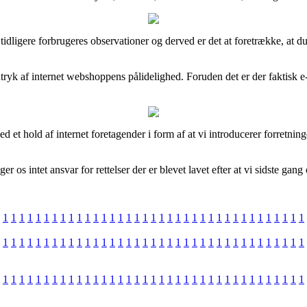
lige tidligere forbrugeres observationer og derved er det at foretrække, 
tryk af internet webshoppens pålidelighed. Foruden det er der faktisk e-
.
d et hold af internet foretagender i form af at vi introducerer forretning
r os intet ansvar for rettelser der er blevet lavet efter at vi sidste g
1
1
1
1
1
1
1
1
1
1
1
1
1
1
1
1
1
1
1
1
1
1
1
1
1
1
1
1
1
1
1
1
1
1
1
1
1
1
1
1
1
1
1
1
1
1
1
1
1
1
1
1
1
1
1
1
1
1
1
1
1
1
1
1
1
1
1
1
1
1
1
1
1
1
1
1
1
1
1
1
1
1
1
1
1
1
1
1
1
1
1
1
1
1
1
1
1
1
1
1
1
1
1
1
1
1
1
1
1
1
1