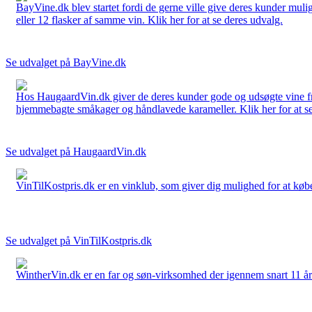
BayVine.dk blev startet fordi de gerne ville give deres kunder muli
eller 12 flasker af samme vin. Klik her for at se deres udvalg.
Se udvalget på BayVine.dk
Hos HaugaardVin.dk giver de deres kunder gode og udsøgte vine fra 
hjemmebagte småkager og håndlavede karameller. Klik her for at se
Se udvalget på HaugaardVin.dk
VinTilKostpris.dk er en vinklub, som giver dig mulighed for at købe 
Se udvalget på VinTilKostpris.dk
WintherVin.dk er en far og søn-virksomhed der igennem snart 11 år har 