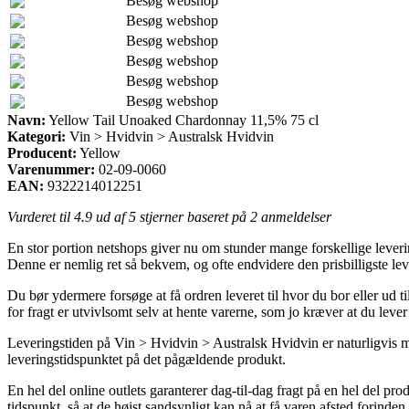
Besøg webshop
Besøg webshop
Besøg webshop
Besøg webshop
Besøg webshop
Besøg webshop
Navn:
Yellow Tail Unoaked Chardonnay 11,5% 75 cl
Kategori:
Vin > Hvidvin > Australsk Hvidvin
Producent:
Yellow
Varenummer:
02-09-0060
EAN:
9322214012251
Vurderet til
4.9
ud af 5 stjerner baseret på
2
anmeldelser
En stor portion netshops giver nu om stunder mange forskellige levering
Denne er nemlig ret så bekvem, og ofte endvidere den prisbilligste 
Du bør ydermere forsøge at få ordren leveret til hvor du bor eller ud 
for fragt er utvivlsomt selv at hente varerne, som jo kræver at du lever
Leveringstiden på Vin > Hvidvin > Australsk Hvidvin er naturligvis meg
leveringstidspunktet på det pågældende produkt.
En hel del online outlets garanterer dag-til-dag fragt på en hel del 
tidspunkt, så at de højst sandsynligt kan nå at få varen afsted forinden