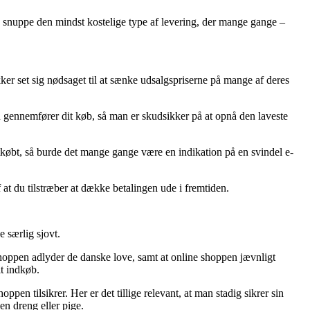
n snuppe den mindst kostelige type af levering, der mange gange –
tikker set sig nødsaget til at sænke udsalgspriserne på mange af deres
 gennemfører dit køb, så man er skudsikker på at opnå den laveste
etkøbt, så burde det mange gange være en indikation på en svindel e-
 at du tilstræber at dække betalingen ude i fremtiden.
 særlig sjovt.
shoppen adlyder de danske love, samt at online shoppen jævnligt
it indkøb.
en tilsikrer. Her er det tillige relevant, at man stadig sikrer sin
n dreng eller pige.