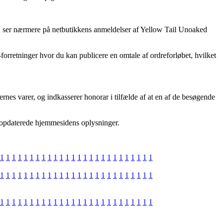
at du ser nærmere på netbutikkens anmeldelser af Yellow Tail Unoaked
forretninger hvor du kan publicere en omtale af ordreforløbet, hvilket
ernes varer, og indkasserer honorar i tilfælde af at en af de besøgende
ang opdaterede hjemmesidens oplysninger.
1
1
1
1
1
1
1
1
1
1
1
1
1
1
1
1
1
1
1
1
1
1
1
1
1
1
1
1
1
1
1
1
1
1
1
1
1
1
1
1
1
1
1
1
1
1
1
1
1
1
1
1
1
1
1
1
1
1
1
1
1
1
1
1
1
1
1
1
1
1
1
1
1
1
1
1
1
1