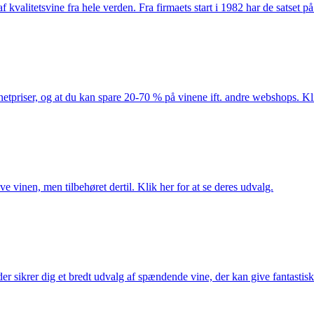
kvalitetsvine fra hele verden. Fra firmaets start i 1982 har de satset p
netpriser, og at du kan spare 20-70 % på vinene ift. andre webshops. Kli
e vinen, men tilbehøret dertil. Klik her for at se deres udvalg.
 sikrer dig et bredt udvalg af spændende vine, der kan give fantastiske