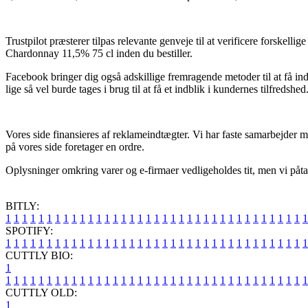
Trustpilot præsterer tilpas relevante genveje til at verificere forskel
Chardonnay 11,5% 75 cl inden du bestiller.
Facebook bringer dig også adskillige fremragende metoder til at få ind
lige så vel burde tages i brug til at få et indblik i kundernes tilfredshed
Vores side finansieres af reklameindtægter. Vi har faste samarbejder me
på vores side foretager en ordre.
Oplysninger omkring varer og e-firmaer vedligeholdes tit, men vi påtage
BITLY:
1
1
1
1
1
1
1
1
1
1
1
1
1
1
1
1
1
1
1
1
1
1
1
1
1
1
1
1
1
1
1
1
1
1
1
1
1
SPOTIFY:
1
1
1
1
1
1
1
1
1
1
1
1
1
1
1
1
1
1
1
1
1
1
1
1
1
1
1
1
1
1
1
1
1
1
1
1
1
CUTTLY BIO:
1
1
1
1
1
1
1
1
1
1
1
1
1
1
1
1
1
1
1
1
1
1
1
1
1
1
1
1
1
1
1
1
1
1
1
1
1
1
CUTTLY OLD:
1