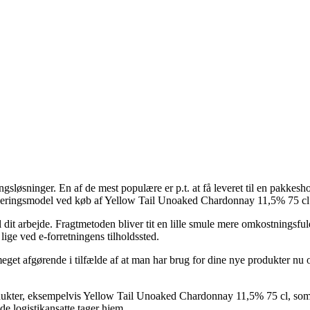
sløsninger. En af de mest populære er p.t. at få leveret til en pakkeshop
leveringsmodel ved køb af Yellow Tail Unoaked Chardonnay 11,5% 75 cl
til dit arbejde. Fragtmetoden bliver tit en lille smule mere omkostnings
 lige ved e-forretningens tilholdssted.
et afgørende i tilfælde af at man har brug for dine nye produkter nu og
produkter, eksempelvis Yellow Tail Unoaked Chardonnay 11,5% 75 cl, som 
 de logistikansatte tager hjem.