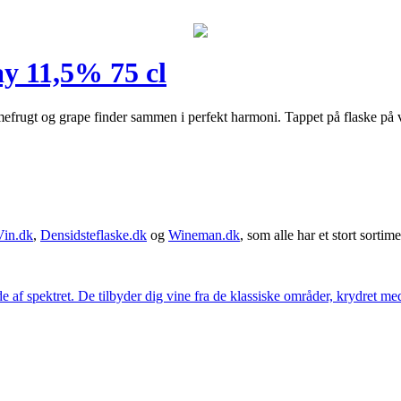
y 11,5% 75 cl
imefrugt og grape finder sammen i perfekt harmoni. Tappet på flaske p
Vin.dk
,
Densidsteflaske.dk
og
Wineman.dk
, som alle har et stort sortime
 af spektret. De tilbyder dig vine fra de klassiske områder, krydret med