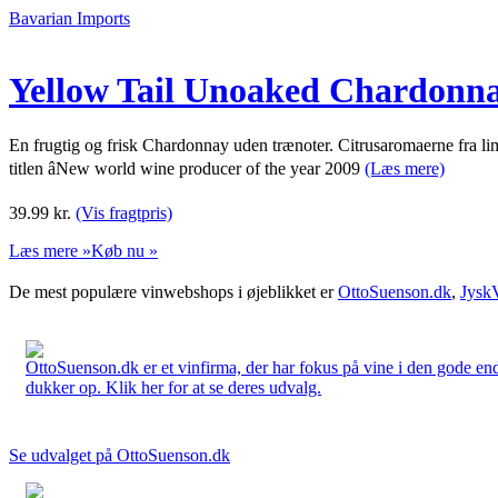
Bavarian Imports
Yellow Tail Unoaked Chardonna
En frugtig og frisk Chardonnay uden trænoter. Citrusaromaerne fra l
titlen âNew world wine producer of the year 2009
(Læs mere)
39.99
kr.
(Vis fragtpris)
Læs mere »
Køb nu »
De mest populære vinwebshops i øjeblikket er
OttoSuenson.dk
,
Jysk
OttoSuenson.dk er et vinfirma, der har fokus på vine i den gode ende
dukker op. Klik her for at se deres udvalg.
Se udvalget på OttoSuenson.dk