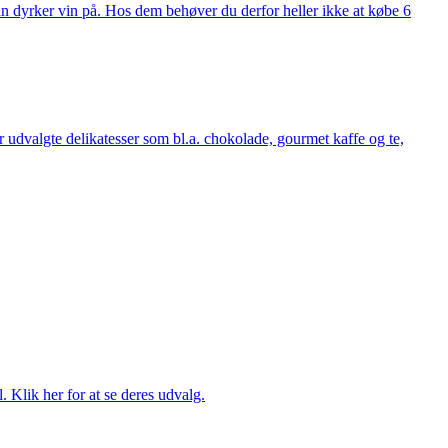
man dyrker vin på. Hos dem behøver du derfor heller ikke at købe 6
udvalgte delikatesser som bl.a. chokolade, gourmet kaffe og te,
. Klik her for at se deres udvalg.