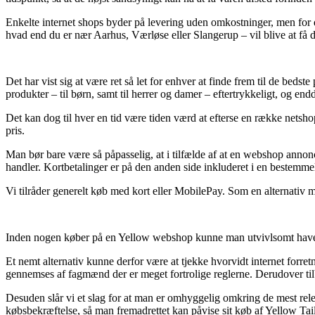
Enkelte internet shops byder på levering uden omkostninger, men for d
hvad end du er nær Aarhus, Værløse eller Slangerup – vil blive at få dem
Det har vist sig at være ret så let for enhver at finde frem til de beds
produkter – til børn, samt til herrer og damer – eftertrykkeligt, og end
Det kan dog til hver en tid være tiden værd at efterse en række nets
pris.
Man bør bare være så påpasselig, at i tilfælde af at en webshop annonc
handler. Kortbetalinger er på den anden side inkluderet i en bestemmel
Vi tilråder generelt køb med kort eller MobilePay. Som en alternativ m
Inden nogen køber på en Yellow webshop kunne man utvivlsomt have øj
Et nemt alternativ kunne derfor være at tjekke hvorvidt internet forr
gennemses af fagmænd der er meget fortrolige reglerne. Derudover tilb
Desuden slår vi et slag for at man er omhyggelig omkring de mest releva
købsbekræftelse, så man fremadrettet kan påvise sit køb af Yellow Ta