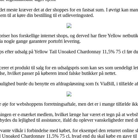
et meste kræver det at der shoppes for en fastsat sum. I øvrigt kan ma
 til at køre din bestilling til et udleveringssted.
te priser hos forskellige internet shops, og derved har flere Yellow netbu
da nogle gange garantere portofri levering.
hops efter udsalg på Yellow Tail Unoaked Chardonnay 11,5% 75 cl før du
erer et produkt til salg for en udsalgspris som kan ses som uendeligt l
se, hvilket passer på køberen imod falske butikker på nettet.
ulighed burde du benytte en afdragsløsning som fx ViaBill, i tilfælde af
e for webshoppens forretningsaftale, men det er i mange tilfælde ikke
etningen er e-mærket medlem, hvilket længe har været et tegn på at web
ydes du lejlighed til assistance, ifald du oplever vanskeligheder med d
nte vilkår i forbindelse med købet, for eksempel den returret online shopp
il Unoaked Chardonnay 11,5% 75 cl, hvad end du skal købe en gave til e