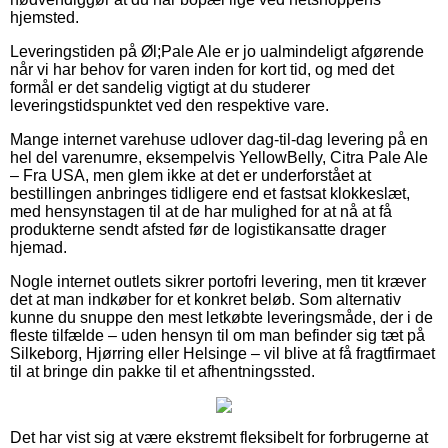
hjemsted.
Leveringstiden på Øl;Pale Ale er jo ualmindeligt afgørende
når vi har behov for varen inden for kort tid, og med det
formål er det sandelig vigtigt at du studerer
leveringstidspunktet ved den respektive vare.
Mange internet varehuse udlover dag-til-dag levering på en
hel del varenumre, eksempelvis YellowBelly, Citra Pale Ale
– Fra USA, men glem ikke at det er underforstået at
bestillingen anbringes tidligere end et fastsat klokkeslæt,
med hensynstagen til at de har mulighed for at nå at få
produkterne sendt afsted før de logistikansatte drager
hjemad.
Nogle internet outlets sikrer portofri levering, men tit kræver
det at man indkøber for et konkret beløb. Som alternativ
kunne du snuppe den mest letkøbte leveringsmåde, der i de
fleste tilfælde – uden hensyn til om man befinder sig tæt på
Silkeborg, Hjørring eller Helsinge – vil blive at få fragtfirmaet
til at bringe din pakke til et afhentningssted.
Det har vist sig at være ekstremt fleksibelt for forbrugerne at