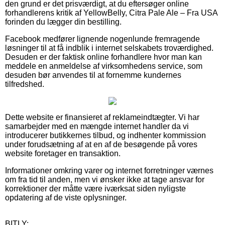
den grund er det prisværdigt, at du eftersøger online
forhandlerens kritik af YellowBelly, Citra Pale Ale – Fra USA
forinden du lægger din bestilling.
Facebook medfører lignende nogenlunde fremragende
løsninger til at få indblik i internet selskabets troværdighed.
Desuden er der faktisk online forhandlere hvor man kan
meddele en anmeldelse af virksomhedens service, som
desuden bør anvendes til at fornemme kundernes
tilfredshed.
Dette website er finansieret af reklameindtægter. Vi har
samarbejder med en mængde internet handler da vi
introducerer butikkernes tilbud, og indhenter kommission
under forudsætning af at en af de besøgende på vores
website foretager en transaktion.
Informationer omkring varer og internet forretninger værnes
om fra tid til anden, men vi ønsker ikke at tage ansvar for
korrektioner der måtte være iværksat siden nyligste
opdatering af de viste oplysninger.
BITLY: