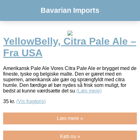
Bavarian Imports
YellowBelly, Citra Pale Ale –
Fra USA
Amerikansk Pale Ale Vores Citra Pale Ale er brygget med de
fineste, tyske og belgiske malte. Den er gæret med en
superren, amerikansk ale gær og sprængfyldt med citra
humle. Den færdige øl bør nydes så frisk som muligt, for
bedst at kunne værdsætte det su
(Læs mere)
35
kr.
(Vis fragtpris)
Læs mere »
Køb nu »