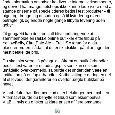
finde information om priser fra diverse internet virksomheder,
og derved har mange netshops ikke kunne lade være med at
stampe priserne på specielt deres bedst i test produkter – til
piger og drenge, og desuden også til kvinder og mænd –
betragteligt, og endda nogle gange tilbyde levering uden
gebyr.
Til gengæld kan det trods alt blive indbringende at
sammenholde en række online butikker efter tilbud på
YellowBelly, Citra Pale Ale – Fra USA forud for at du
placerer ordren, sådan at du er skudsikker på at antage den
mest betalelige pris.
Du skal blot være så påvagt, at såfremt en butik forhandler
bedst i test varer for en udsalgspris som kan ses som
umådelig overkommelig, så burde det undertiden være en
indikation på en fup e-handler. Kortbestillinger er dog en del
af et lovbud, der garanterer en overfor uægte butikker på
nettet.
Vi anbefaler handler med kort eller betalinger med mobilen.
Alternativt burde du benytte et tilbud som eksempelvis
ViaBill, hvis du ønsker at klare prisen af flere omgange.