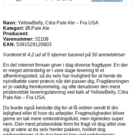
Navn:
YellowBelly, Citra Pale Ale – Fra USA
Kategori:
Øl;Pale Ale
Producent:
Varenummer:
32108
EAN:
5391529120603
Vurderet til
4.2
ud af 5 stjerner baseret på
50
anmeldelser
En del internet firmaer giver i dag diverse fragttyper. En der
er meget almindelig er i vore dage levering til et
afhentningssted, så du selv har mulighed for at hente de
nyindkøbte varer præcis når det passer dig. Fragtløsningen
er jo vældig fremkommelig, og ofte derudover den mest
prisbevidste leveringsløsning ved køb af YellowBelly, Citra
Pale Ale – Fra USA.
Du burde også beslutte dig for at få ordren sendt til din
lejlighed eller til hvor du arbejder. Fragtmuligheden bliver
gerne en tak mere omkostningsfuld, men ligeledes super
nem. Den mest prisbevidste form for fragt vil dog altid vise
sig at være at du selv henter pakken, hvilket dog
nødvendiggør at du har bopæl lige ved netshoppens