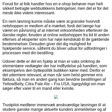
Forud for at folk handler hos en e-shop behøver man helt
sikkert betragte webbutikkens betingelser, men det er for det
meste ikke videre interessant.
En nem løsning kunne måske være at granske hvorvidt
netshoppen er medlem af e-mærket, fordi det længe har
været en påvisning af at internet virksomheden efterlever de
danske regler, foruden at online webshoppen fra tid til anden
efterses af eksperter som har nøje kendskab til de gældende
bestemmelser. Desuden giver det dig mulighed for
hjælpende service, såfremt du bliver udsat for udfordringer i
processen med din bestilling.
Udover dette er det en hjælp at man er vaks omkring de
elementære vedtægter der har indflydelse på handlen, som
eksempelvis den byttepolitik butikken kører med. Derfor er
det ydermere relevant, at man når som helst gemmer ens
faktura, så man en anden gang kan bevidne bestillingen af
YellowBelly, Citra Pale Ale – Fra USA, ligegyldigt om man
søger efter varer til en mand eller kvinde.
Trustpilot medfører immervæk ønskværdige løsninger til at
studere ganske mange aktuelle kunders anmeldelser og af