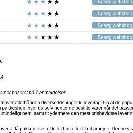
Besøg webshop
Besøg webshop
Besøg webshop
Besøg webshop
cl
14
jerner baseret på
7
anmeldelser
udlover efterhånden diverse løsninger til levering. En af de po
en pakkeshop, hvor du selv henter de bestilte varer når det passer
lmindeligt nem, samt tit ydermere den mest prisbevidste leveri
ver at få pakken leveret til dit hus eller til dit arbejde. Denne vis