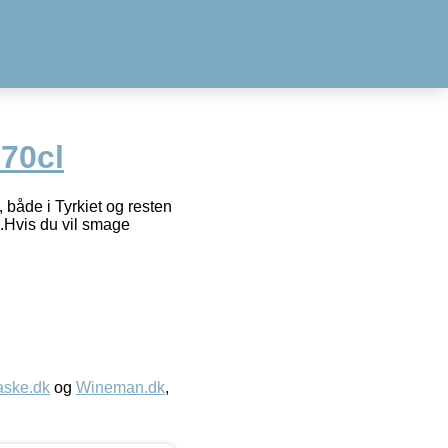
70cl
både i Tyrkiet og resten
.Hvis du vil smage
aske.dk
og
Wineman.dk
,