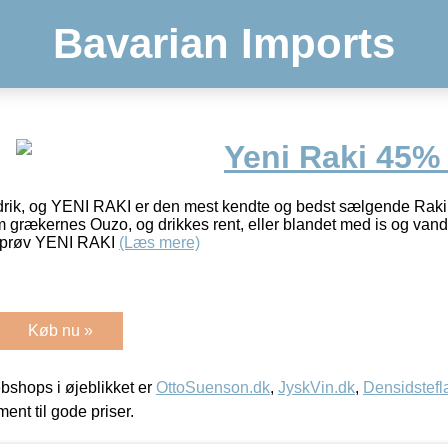
Bavarian Imports
Yeni Raki 45% 
ldrik, og YENI RAKI er den mest kendte og bedst sælgende Raki, 
 grækernes Ouzo, og drikkes rent, eller blandet med is og vand
å prøv YENI RAKI
(Læs mere)
Køb nu »
shops i øjeblikket er
OttoSuenson.dk
,
JyskVin.dk
,
Densidstefl
ment til gode priser.