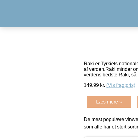
Raki er Tyrkiets nationa
af verden.Raki minder om
verdens bedste Raki, s
149.99
kr.
(Vis fragtpris)
Læs mere »
De mest populære vinweb
som alle har et stort sorti