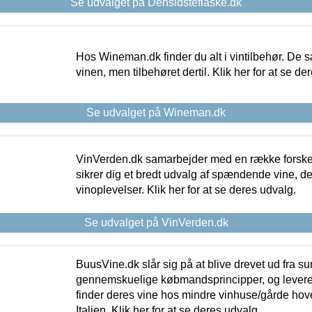
Se udvalget på Densidsteflaske.dk
Hos Wineman.dk finder du alt i vintilbehør. De s
vinen, men tilbehøret dertil. Klik her for at se de
Se udvalget på Wineman.dk
VinVerden.dk samarbejder med en række forskel
sikrer dig et bredt udvalg af spændende vine, de
vinoplevelser. Klik her for at se deres udvalg.
Se udvalget på VinVerden.dk
BuusVine.dk slår sig på at blive drevet ud fra s
gennemskuelige købmandsprincipper, og levere g
finder deres vine hos mindre vinhuse/gårde hove
Italien. Klik her for at se deres udvalg.