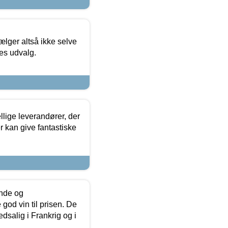
ælger altså ikke selve
res udvalg.
lige leverandører, der
r kan give fantastiske
unde og
od vin til prisen. De
dsalig i Frankrig og i