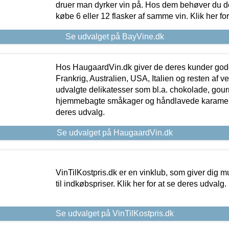
druer man dyrker vin på. Hos dem behøver du der
købe 6 eller 12 flasker af samme vin. Klik her fo
Se udvalget på BayVine.dk
Hos HaugaardVin.dk giver de deres kunder gode
Frankrig, Australien, USA, Italien og resten af v
udvalgte delikatesser som bl.a. chokolade, gourm
hjemmebagte småkager og håndlavede karameller
deres udvalg.
Se udvalget på HaugaardVin.dk
VinTilKostpris.dk er en vinklub, som giver dig m
til indkøbspriser. Klik her for at se deres udvalg.
Se udvalget på VinTilKostpris.dk