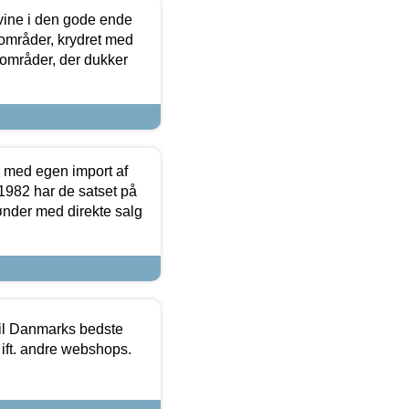
 vine i den gode ende
e områder, krydret med
 områder, der dukker
r med egen import af
i 1982 har de satset på
ønder med direkte salg
 til Danmarks bedste
 ift. andre webshops.