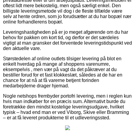
privatadresse eller til din arbejdsplads. Leveringsmetoden er
oftest lidt mere bekostelig, men også særligt enkel. Den
billigste leveringsmetode vil dog i de fleste tilfælde være
selv at hente ordren, som jo forudsætter at du har bopæl nær
online forhandlerens bopæl.
Leveringshastigheden på er jo meget afgørende om du har
behov for pakken om kort tid, og derfor er det særdeles
vigtigt at man gransker det forventede leveringstidspunkt ved
den aktuelle vare.
Størstedelen af online outlets tilsiger levering på blot en
enkelt hverdag på mange af shoppens varenumre,
eksempelvis , men vær på vagt da det påkræver at du
bestiller forud for et fast klokkeslæt, således at de har en
chance for at nå at få varerne betjent forinden
medarbejderne drager hjemad.
Nogle netshops frembyder portofri levering, men i reglen kun
hvis man indkøber for en præcis sum. Alternativt burde du
foretrække den mindst kostelige leveringsudgave, hvilket
typisk – hvad end man er ved Viborg, Skive eller Bramming
– er at få leveret produkterne til et udleveringssted.