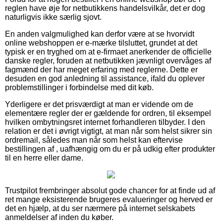
reglen have øje for netbutikkens handelsvilkår, det er dog
naturligvis ikke særlig sjovt.
En anden valgmulighed kan derfor være at se hvorvidt
online webshoppen er e-mærke tilsluttet, grundet at det
typisk er en tryghed om at e-firmaet anerkender de officielle
danske regler, foruden at netbutikken jævnligt overvåges af
fagmænd der har meget erfaring med reglerne. Dette er
desuden en god anledning til assistance, ifald du oplever
problemstillinger i forbindelse med dit køb.
Yderligere er det prisværdigt at man er vidende om de
elementære regler der er gældende for ordren, til eksempel
hvilken ombytningsret internet forhandleren tilbyder. I den
relation er det i øvrigt vigtigt, at man når som helst sikrer sin
ordremail, således man når som helst kan eftervise
bestillingen af , uafhængig om du er på udkig efter produkter
til en herre eller dame.
Trustpilot frembringer absolut gode chancer for at finde ud af
ret mange eksisterende brugeres evalueringer og herved er
det en hjælp, at du ser nærmere på internet selskabets
anmeldelser af inden du køber.