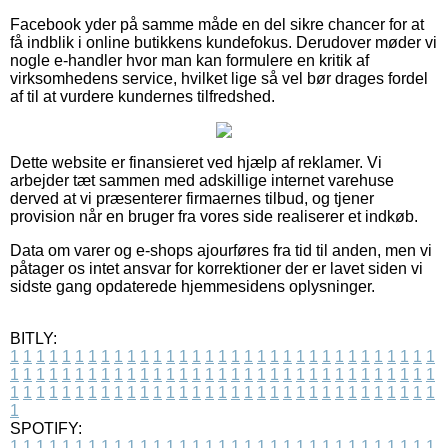
Facebook yder på samme måde en del sikre chancer for at
få indblik i online butikkens kundefokus. Derudover møder vi
nogle e-handler hvor man kan formulere en kritik af
virksomhedens service, hvilket lige så vel bør drages fordel
af til at vurdere kundernes tilfredshed.
Dette website er finansieret ved hjælp af reklamer. Vi
arbejder tæt sammen med adskillige internet varehuse
derved at vi præsenterer firmaernes tilbud, og tjener
provision når en bruger fra vores side realiserer et indkøb.
Data om varer og e-shops ajourføres fra tid til anden, men vi
påtager os intet ansvar for korrektioner der er lavet siden vi
sidste gang opdaterede hjemmesidens oplysninger.
BITLY:
1
1
1
1
1
1
1
1
1
1
1
1
1
1
1
1
1
1
1
1
1
1
1
1
1
1
1
1
1
1
1
1
1
1
1
1
1
1
1
1
1
1
1
1
1
1
1
1
1
1
1
1
1
1
1
1
1
1
1
1
1
1
1
1
1
1
1
1
1
1
1
1
1
1
1
1
1
1
1
1
1
1
1
1
1
1
1
1
1
1
1
1
1
1
1
1
1
1
1
1
SPOTIFY:
1
1
1
1
1
1
1
1
1
1
1
1
1
1
1
1
1
1
1
1
1
1
1
1
1
1
1
1
1
1
1
1
1