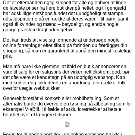
Det er efterhånden rigtig simpelt for alle og enhver at finde
de laveste priser fra flere butikker på nettet, og til gengæld
har adskillige netshops fundet det uundgåeligt at stampe
udsalgspriserne på en række af deres varer – til børn, samt
også til kvinder og mænd – betydeligt, og endda nogle
gange præstere fragt uden gebyr.
Det kan trods alt vise sig lønnende at undersøge nogle
online forretninger efter tilbud på forinden du færdiggør din
shopping, så man er garanteret at opnå den mindst kostelige
pris.
Man må bare ikke glemme, at ifald en butik annoncerer en
vare til salg for en salgspris der virker helt ekstremt god, bør
det ofte være et kendetegn på en uoprigtig webshop. Køb
med kort er dog inkluderet i en anordning, der dækker folk
overfor uægte webbutikker.
Generelt foreslår vi kortkøb eller mobilbetaling. Som et
alternativ burde du overveje en løsning på afbetaling som for
eksempel ViaBill, i tilfælde af at du foretrækker at betale
beløbet over et længere tidsrum.
Forud for at nogen bestiller i en online webshop bør de i