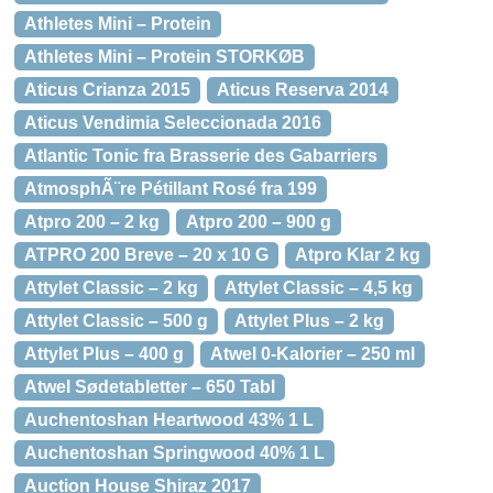
Athletes Mini – Protein
Athletes Mini – Protein STORKØB
Aticus Crianza 2015
Aticus Reserva 2014
Aticus Vendimia Seleccionada 2016
Atlantic Tonic fra Brasserie des Gabarriers
AtmosphÃ¨re Pétillant Rosé fra 199
Atpro 200 – 2 kg
Atpro 200 – 900 g
ATPRO 200 Breve – 20 x 10 G
Atpro Klar 2 kg
Attylet Classic – 2 kg
Attylet Classic – 4,5 kg
Attylet Classic – 500 g
Attylet Plus – 2 kg
Attylet Plus – 400 g
Atwel 0-Kalorier – 250 ml
Atwel Sødetabletter – 650 Tabl
Auchentoshan Heartwood 43% 1 L
Auchentoshan Springwood 40% 1 L
Auction House Shiraz 2017