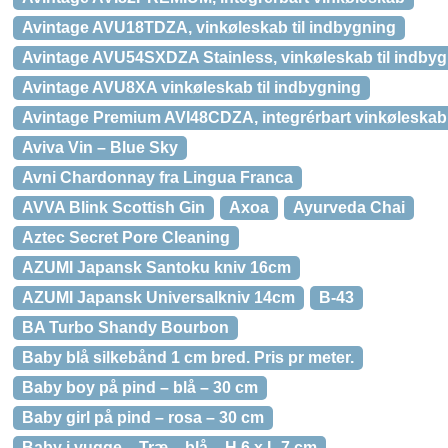
Avintage AVU18TDZA, vinkøleskab til indbygning
Avintage AVU54SXDZA Stainless, vinkøleskab til indby
Avintage AVU8XA vinkøleskab til indbygning
Avintage Premium AVI48CDZA, integrérbart vinkøleskab
Aviva Vin – Blue Sky
Avni Chardonnay fra Lingua Franca
AVVA Blink Scottish Gin
Axoa
Ayurveda Chai
Aztec Secret Pore Cleaning
AZUMI Japansk Santoku kniv 16cm
AZUMI Japansk Universalkniv 14cm
B-43
BA Turbo Shandy Bourbon
Baby blå silkebånd 1 cm bred. Pris pr meter.
Baby boy på pind – blå – 30 cm
Baby girl på pind – rosa – 30 cm
Baby i vugge – Træ – blå – H 6 x L 7 cm