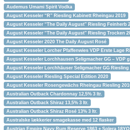
Audemus Umami Spirit Vodka
August Kesseler “R” Riesling Kabinett Rheingau 2019
August Kesseler “The Daily August” Riesling Feinherb 
August Kesseler “The Daily August” Riesling Trocken 2
August Kesseler 2020 The Daily August Rosé
August Kesseler Lorcher Pfaffenwies VDP Erste Lage R
August Kesseler Lorchhausen Seligmacher GG – VDP gr
August Kesseler Lorchhäuser Seligmacher GG Riesling
August Kesseler Riesling Special Edition 2020
August Kesseler Rosengewächs Rheingau Riesling 201
Australian Outback Chardonnay 12,5% 3 ltr.
Australian Outback Shiraz 13,5% 3 ltr.
Australian Outback Shiraz Rosé 13% 3 ltr.
Australske lækkerier smagekasse med 12 flasker
Austrian Empire Navy Rum Reserve 1863 + Solera 18YO 