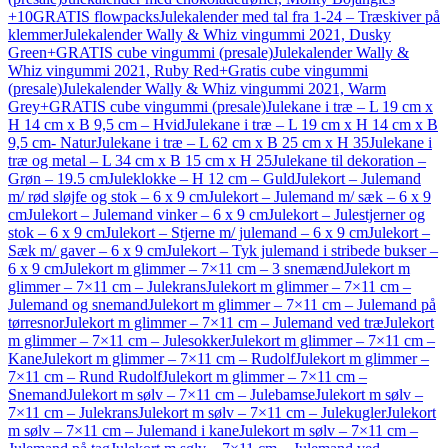
+10GRATIS flowpacks
Julekalender med tal fra 1-24 – Træskiver på
klemmer
Julekalender Wally & Whiz vingummi 2021, Dusky
Green+GRATIS cube vingummi (presale)
Julekalender Wally &
Whiz vingummi 2021, Ruby Red+Gratis cube vingummi
(presale)
Julekalender Wally & Whiz vingummi 2021, Warm
Grey+GRATIS cube vingummi (presale)
Julekane i træ – L 19 cm x
H 14 cm x B 9,5 cm – Hvid
Julekane i træ – L 19 cm x H 14 cm x B
9,5 cm- Natur
Julekane i træ – L 62 cm x B 25 cm x H 35
Julekane i
træ og metal – L 34 cm x B 15 cm x H 25
Julekane til dekoration –
Grøn – 19.5 cm
Juleklokke – H 12 cm – Guld
Julekort – Julemand
m/ rød sløjfe og stok – 6 x 9 cm
Julekort – Julemand m/ sæk – 6 x 9
cm
Julekort – Julemand vinker – 6 x 9 cm
Julekort – Julestjerner og
stok – 6 x 9 cm
Julekort – Stjerne m/ julemand – 6 x 9 cm
Julekort –
Sæk m/ gaver – 6 x 9 cm
Julekort – Tyk julemand i stribede bukser –
6 x 9 cm
Julekort m glimmer – 7×11 cm – 3 snemænd
Julekort m
glimmer – 7×11 cm – Julekrans
Julekort m glimmer – 7×11 cm –
Julemand og snemand
Julekort m glimmer – 7×11 cm – Julemand på
tørresnor
Julekort m glimmer – 7×11 cm – Julemand ved træ
Julekort
m glimmer – 7×11 cm – Julesokker
Julekort m glimmer – 7×11 cm –
Kane
Julekort m glimmer – 7×11 cm – Rudolf
Julekort m glimmer –
7×11 cm – Rund Rudolf
Julekort m glimmer – 7×11 cm –
Snemand
Julekort m sølv – 7×11 cm – Julebamse
Julekort m sølv –
7×11 cm – Julekrans
Julekort m sølv – 7×11 cm – Julekugler
Julekort
m sølv – 7×11 cm – Julemand i kane
Julekort m sølv – 7×11 cm –