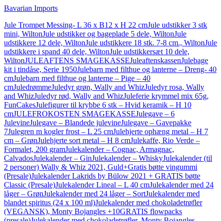
Bavarian Imports
Jule Trompet Messing- L 36 x B12 x H 22 cm
Jule udstikker 3 stk
mini, Wilton
Jule udstikker og bageplade 5 dele, Wilton
Jule
udstikkere 12 dele, Wilton
Jule udstikkere 18 stk. 7-8 cm., Wilton
Jule
udstikkere i spand 40 dele, Wilton
Jule udstikkersæt 10 dele,
Wilton
JULEAFTENS SMAGEKASSE
Juleaftenskassen
Julebage
kit i tindåse, Serie 1950
Julebarn med filthue og lanterne – Dreng- 40
cm
Julebarn med filthue og lanterne – Pige – 40
cm
Juledrømme
Juledyr grøn, Wally and Whiz
Juledyr rosa, Wally
and Whiz
Juledyr rød, Wally and Whiz
Juleferie krymmel mix 65g,
FunCakes
Julefigurer til krybbe 6 stk – Hvid keramik – H 10
cm
JULEFROKOSTEN SMAGEKASSE
Julegave – 6
Julevine
Julegave – Blandede julevine
Julegave – Gavepakke
7
Julegren m kogler frost – L 25 cm
Julehjerte ophæng metal – H 7
cm – Grøn
Julehjerte sort metal – H 8 cm
Julekaffe, Rio Verde –
Formalet, 200 gram
Julekalender – Cognac, Armagnac,
Calvados
Julekalender – Gin
Julekalender – Whisky
Julekalender (til
2 personer) Wally & Whiz 2021, Guld+Gratis bøtte vingummi
(Presale)
Julekalender Lakrids by Bülow 2021 + GRATIS bøtte
Classic (Presale)
Julekalender Lineal – L 40 cm
Julekalender med 24
låger – Grøn
Julekalender med 24 låger – Sort
Julekalender med
blandet spiritus (24 x 100 ml)
Julekalender med chokoladetrøfler
(VEGANSK), Monty Bojangles +10GRATIS flowpacks
(presale)
Julekalender med chokoladetrøfler, Monty Bojangles