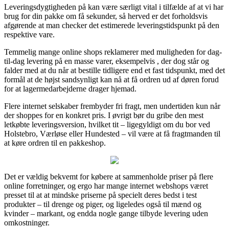
Leveringsdygtigheden på kan være særligt vital i tilfælde af at vi har
brug for din pakke om få sekunder, så herved er det forholdsvis
afgørende at man checker det estimerede leveringstidspunkt på den
respektive vare.
Temmelig mange online shops reklamerer med muligheden for dag-
til-dag levering på en masse varer, eksempelvis , der dog står og
falder med at du når at bestille tidligere end et fast tidspunkt, med det
formål at de højst sandsynligt kan nå at få ordren ud af døren forud
for at lagermedarbejderne drager hjemad.
Flere internet selskaber frembyder fri fragt, men undertiden kun når
der shoppes for en konkret pris. I øvrigt bør du gribe den mest
letkøbte leveringsversion, hvilket tit – ligegyldigt om du bor ved
Holstebro, Værløse eller Hundested – vil være at få fragtmanden til
at køre ordren til en pakkeshop.
Det er vældig bekvemt for købere at sammenholde priser på flere
online forretninger, og ergo har mange internet webshops været
presset til at at mindske priserne på specielt deres bedst i test
produkter – til drenge og piger, og ligeledes også til mænd og
kvinder – markant, og endda nogle gange tilbyde levering uden
omkostninger.