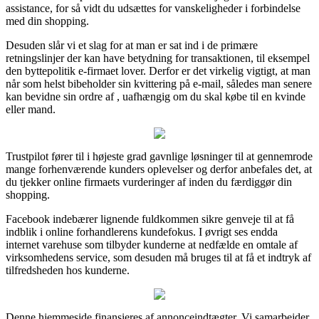
assistance, for så vidt du udsættes for vanskeligheder i forbindelse
med din shopping.
Desuden slår vi et slag for at man er sat ind i de primære
retningslinjer der kan have betydning for transaktionen, til eksempel
den byttepolitik e-firmaet lover. Derfor er det virkelig vigtigt, at man
når som helst bibeholder sin kvittering på e-mail, således man senere
kan bevidne sin ordre af , uafhængig om du skal købe til en kvinde
eller mand.
Trustpilot fører til i højeste grad gavnlige løsninger til at gennemrode
mange forhenværende kunders oplevelser og derfor anbefales det, at
du tjekker online firmaets vurderinger af inden du færdiggør din
shopping.
Facebook indebærer lignende fuldkommen sikre genveje til at få
indblik i online forhandlerens kundefokus. I øvrigt ses endda
internet varehuse som tilbyder kunderne at nedfælde en omtale af
virksomhedens service, som desuden må bruges til at få et indtryk af
tilfredsheden hos kunderne.
Denne hjemmeside finansieres af annonceindtægter. Vi samarbejder