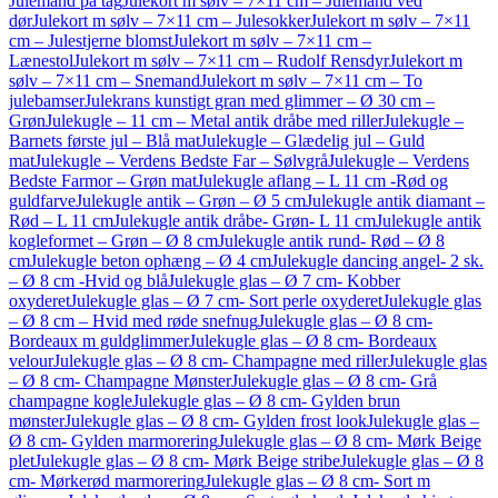
Julemand på tag
Julekort m sølv – 7×11 cm – Julemand ved
dør
Julekort m sølv – 7×11 cm – Julesokker
Julekort m sølv – 7×11
cm – Julestjerne blomst
Julekort m sølv – 7×11 cm –
Lænestol
Julekort m sølv – 7×11 cm – Rudolf Rensdyr
Julekort m
sølv – 7×11 cm – Snemand
Julekort m sølv – 7×11 cm – To
julebamser
Julekrans kunstigt gran med glimmer – Ø 30 cm –
Grøn
Julekugle – 11 cm – Metal antik dråbe med riller
Julekugle –
Barnets første jul – Blå mat
Julekugle – Glædelig jul – Guld
mat
Julekugle – Verdens Bedste Far – Sølvgrå
Julekugle – Verdens
Bedste Farmor – Grøn mat
Julekugle aflang – L 11 cm -Rød og
guldfarve
Julekugle antik – Grøn – Ø 5 cm
Julekugle antik diamant –
Rød – L 11 cm
Julekugle antik dråbe- Grøn- L 11 cm
Julekugle antik
kogleformet – Grøn – Ø 8 cm
Julekugle antik rund- Rød – Ø 8
cm
Julekugle beton ophæng – Ø 4 cm
Julekugle dancing angel- 2 sk.
– Ø 8 cm -Hvid og blå
Julekugle glas – Ø 7 cm- Kobber
oxyderet
Julekugle glas – Ø 7 cm- Sort perle oxyderet
Julekugle glas
– Ø 8 cm – Hvid med røde snefnug
Julekugle glas – Ø 8 cm-
Bordeaux m guldglimmer
Julekugle glas – Ø 8 cm- Bordeaux
velour
Julekugle glas – Ø 8 cm- Champagne med riller
Julekugle glas
– Ø 8 cm- Champagne Mønster
Julekugle glas – Ø 8 cm- Grå
champagne kogle
Julekugle glas – Ø 8 cm- Gylden brun
mønster
Julekugle glas – Ø 8 cm- Gylden frost look
Julekugle glas –
Ø 8 cm- Gylden marmorering
Julekugle glas – Ø 8 cm- Mørk Beige
plet
Julekugle glas – Ø 8 cm- Mørk Beige stribe
Julekugle glas – Ø 8
cm- Mørkerød marmorering
Julekugle glas – Ø 8 cm- Sort m