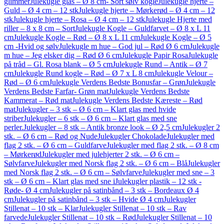
glimmer
Julekugle glas – Ø 8 cm- Sort sølv kogle
Julekugle hjerte –
Guld – Ø 4 cm – 12 stk
Julekugle hjerte – Mørkerød – Ø 4 cm – 12
stk
Julekugle hjerte – Rosa – Ø 4 cm – 12 stk
Julekugle Hjerte med
riller – 8 x 8 cm – Sort
Julekugle Kogle – Guldfarvet – Ø 8 x L 11
cm
Julekugle Kogle – Rød – Ø 8 x L 11 cm
Julekugle Kogle – Ø 5
cm -Hvid og sølv
Julekugle m hue – God jul – Rød Ø 6 cm
Julekugle
m hue – Jeg elsker dig – Rød Ø 6 cm
Julekugle Papir Rosa
Julekugle
på tråd – Gl. Rosa blank – Ø 5 cm
Julekugle Rund – Antik – Ø 7
cm
Julekugle Rund kogle – Rød – Ø 7 x L 8 cm
Julekugle Velour –
Rød – Ø 6 cm
Julekugle Verdens Bedste Bonusfar – Grøn
Julekugle
Verdens Bedste Farfar- Grøn mat
Julekugle Verdens Bedste
Kammerat – Rød mat
Julekugle Verdens Bedste Kæreste – Rød
mat
Julekugler – 3 stk – Ø 6 cm – Klart glas med hvide
striber
Julekugler – 6 stk – Ø 6 cm – Klart glas med sne
perler.
Julekugler – 8 stk – Antik bronze look – Ø 2,5 cm
Julekugler 2
stk. – Ø 6 cm – Rød og Nude
Julekugler Chokolade
Julekugler med
flag 2 stk. – Ø 6 cm – Guldfarve
Julekugler med flag 2 stk. – Ø 8 cm
– Mørkerød
Julekugler med julehjerter 2 stk. – Ø 6 cm –
Sølvfarve
Julekugler med Norsk flag 2 stk. – Ø 6 cm – Blå
Julekugler
med Norsk flag 2 stk. – Ø 6 cm – Sølvfarve
Julekugler med sne – 3
stk – Ø 6 cm – Klart glas med sne i
Julekugler plastik – 12 stk -
Røde- Ø 4 cm
Julekugler på satinbånd – 3 stk – Bordeaux Ø 4
cm
Julekugler på satinbånd – 3 stk – Hvide Ø 4 cm
Julekugler
Stillenat – 10 stk – Klar
Julekugler Stillenat – 10 stk – Rav
farvede
Julekugler Stillenat – 10 stk – Rød
Julekugler Stillenat – 10