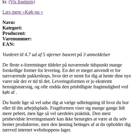
kr.
(Vis fragtpris)
Læs mere »
Køb nu »
Navn:
Kategori:
Producent:
Varenummer:
EAN:
Vurderet til
4.7
ud af 5 stjerner baseret på
3
anmeldelser
De fleste e-forretninger tildeler på nuværende tidspunkt mange
forskellige former for levering. En der er meget anvendt er for
nærværende pakkeshops, hvor det er nemt for dig at hente dine nye
varer når der er tid til det. Leveringsformen er jo ekstremt
hensigtsmæssig, og ofte endda den prisbilligste fragtmulighed ved
køb af .
Du burde lige så vel udse dig at vælge udbringning til hvor du bor
eller til din arbejdsplads. Fragtformen viser sig mange gange lidt
mere pebret, men lige så vel særdeles praktisk. Den mest
prisbevidste leveringsmanér kan ikke benægtes at være at du selv
henter produkterne, men den løsning betinges af at du opholder dig
nærved internet webshoppens lager.