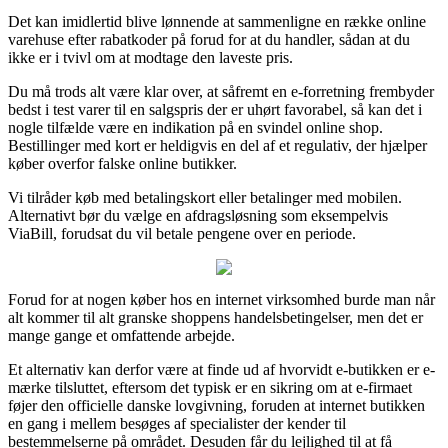
Det kan imidlertid blive lønnende at sammenligne en række online
varehuse efter rabatkoder på forud for at du handler, sådan at du
ikke er i tvivl om at modtage den laveste pris.
Du må trods alt være klar over, at såfremt en e-forretning frembyder
bedst i test varer til en salgspris der er uhørt favorabel, så kan det i
nogle tilfælde være en indikation på en svindel online shop.
Bestillinger med kort er heldigvis en del af et regulativ, der hjælper
køber overfor falske online butikker.
Vi tilråder køb med betalingskort eller betalinger med mobilen.
Alternativt bør du vælge en afdragsløsning som eksempelvis
ViaBill, forudsat du vil betale pengene over en periode.
Forud for at nogen køber hos en internet virksomhed burde man når
alt kommer til alt granske shoppens handelsbetingelser, men det er
mange gange et omfattende arbejde.
Et alternativ kan derfor være at finde ud af hvorvidt e-butikken er e-
mærke tilsluttet, eftersom det typisk er en sikring om at e-firmaet
føjer den officielle danske lovgivning, foruden at internet butikken
en gang i mellem besøges af specialister der kender til
bestemmelserne på området. Desuden får du lejlighed til at få