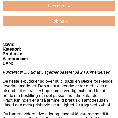
Læs mere »
Køb nu »
Navn:
Kategori:
Producent:
Varenummer:
EAN:
Vurderet til
3.6
ud af 5 stjerner baseret på
24
anmeldelser
De fleste e-butikker udlover nu til dags en række forskellige
leveringsmodeller. Den mest anvendte er for øjeblikket at
afsende til en pakkeshop, som giver dig mulighed for at
hente din bestilling når det passer ind i din kalender.
Fragtløsningen er altså temmelig praktisk, samt desuden
tilmed den mest prisbevidste mulighed for fragt ved køb af .
Du bør endvidere afveje for og imod at få varerne sendt til