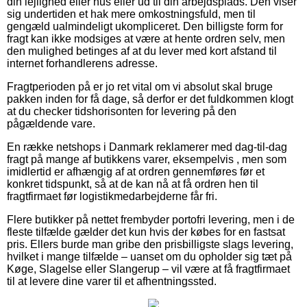
din lejlighed eller hus eller ud til din arbejdsplads. Den viser
sig undertiden et hak mere omkostningsfuld, men til
gengæld ualmindeligt ukompliceret. Den billigste form for
fragt kan ikke modsiges at være at hente ordren selv, men
den mulighed betinges af at du lever med kort afstand til
internet forhandlerens adresse.
Fragtperioden på er jo ret vital om vi absolut skal bruge
pakken inden for få dage, så derfor er det fuldkommen klogt
at du checker tidshorisonten for levering på den
pågældende vare.
En række netshops i Danmark reklamerer med dag-til-dag
fragt på mange af butikkens varer, eksempelvis , men som
imidlertid er afhængig af at ordren gennemføres før et
konkret tidspunkt, så at de kan nå at få ordren hen til
fragtfirmaet før logistikmedarbejderne får fri.
Flere butikker på nettet frembyder portofri levering, men i de
fleste tilfælde gælder det kun hvis der købes for en fastsat
pris. Ellers burde man gribe den prisbilligste slags levering,
hvilket i mange tilfælde – uanset om du opholder sig tæt på
Køge, Slagelse eller Slangerup – vil være at få fragtfirmaet
til at levere dine varer til et afhentningssted.