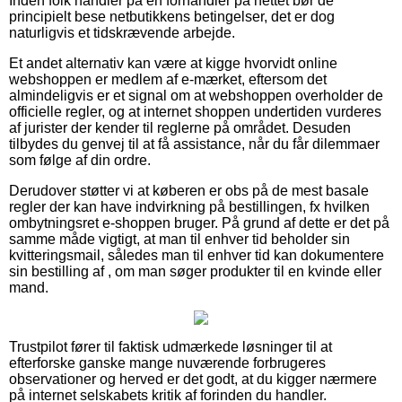
Inden folk handler på en forhandler på nettet bør de
principielt bese netbutikkens betingelser, det er dog
naturligvis et tidskrævende arbejde.
Et andet alternativ kan være at kigge hvorvidt online
webshoppen er medlem af e-mærket, eftersom det
almindeligvis er et signal om at webshoppen overholder de
officielle regler, og at internet shoppen undertiden vurderes
af jurister der kender til reglerne på området. Desuden
tilbydes du genvej til at få assistance, når du får dilemmaer
som følge af din ordre.
Derudover støtter vi at køberen er obs på de mest basale
regler der kan have indvirkning på bestillingen, fx hvilken
ombytningsret e-shoppen bruger. På grund af dette er det på
samme måde vigtigt, at man til enhver tid beholder sin
kvitteringsmail, således man til enhver tid kan dokumentere
sin bestilling af , om man søger produkter til en kvinde eller
mand.
Trustpilot fører til faktisk udmærkede løsninger til at
efterforske ganske mange nuværende forbrugeres
observationer og herved er det godt, at du kigger nærmere
på internet selskabets kritik af forinden du handler.