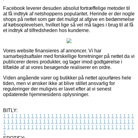
Facebook leverer desuden absolut fortræffelige metoder til
at få indtryk af netshoppens popularitet. Herinde er der nogle
shops på nettet som gør det muligt at afgive en bedømmelse
af købsoplevelsen, hvilket lige så vel må tages i brug til at få
et indtryk af tilfredsheden hos kunderne.
Vores website finansieres af annoncer. Vi har
samarbejdsaftaler med forskellige forretninger på nettet da vi
publicerer deres produkter, og tager imod godtgørelse i
tilfælde af at vores besøgende realiserer en ordre.
Viden angående varer og butikker på nettet ajourføres hele
tiden, men vi ønsker ikke at blive stillet ansvarlig for
reguleringer der muligvis er lavet efter at vi senest
opdaterede hjemmesidens oplysninger.
BITLY:
1
1
1
1
1
1
1
1
1
1
1
1
1
1
1
1
1
1
1
1
1
1
1
1
1
1
1
1
1
1
1
1
1
1
1
1
1
1
1
1
1
1
1
1
1
1
1
1
1
1
1
1
1
1
1
1
1
1
1
1
1
1
1
1
1
1
1
1
1
1
1
1
1
1
1
1
1
1
1
1
1
1
1
1
1
1
1
1
1
1
1
1
1
1
1
1
1
1
1
1