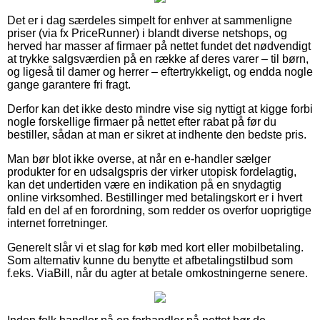
Det er i dag særdeles simpelt for enhver at sammenligne
priser (via fx PriceRunner) i blandt diverse netshops, og
herved har masser af firmaer på nettet fundet det nødvendigt
at trykke salgsværdien på en række af deres varer – til børn,
og ligeså til damer og herrer – eftertrykkeligt, og endda nogle
gange garantere fri fragt.
Derfor kan det ikke desto mindre vise sig nyttigt at kigge forbi
nogle forskellige firmaer på nettet efter rabat på før du
bestiller, sådan at man er sikret at indhente den bedste pris.
Man bør blot ikke overse, at når en e-handler sælger
produkter for en udsalgspris der virker utopisk fordelagtig,
kan det undertiden være en indikation på en snydagtig
online virksomhed. Bestillinger med betalingskort er i hvert
fald en del af en forordning, som redder os overfor uoprigtige
internet forretninger.
Generelt slår vi et slag for køb med kort eller mobilbetaling.
Som alternativ kunne du benytte et afbetalingstilbud som
f.eks. ViaBill, når du agter at betale omkostningerne senere.