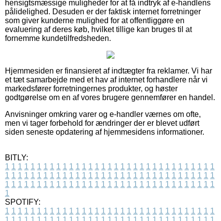
hensigtsmæssige muligheder for at få indtryk af e-handlens
pålidelighed. Desuden er der faktisk internet forretninger
som giver kunderne mulighed for at offentliggøre en
evaluering af deres køb, hvilket tillige kan bruges til at
fornemme kundetilfredsheden.
Hjemmesiden er finansieret af indtægter fra reklamer. Vi har
et tæt samarbejde med et hav af internet forhandlere når vi
markedsfører forretningernes produkter, og høster
godtgørelse om en af vores brugere gennemfører en handel.
Anvisninger omkring varer og e-handler værnes om ofte,
men vi tager forbehold for ændringer der er blevet udført
siden seneste opdatering af hjemmesidens informationer.
BITLY:
1
1
1
1
1
1
1
1
1
1
1
1
1
1
1
1
1
1
1
1
1
1
1
1
1
1
1
1
1
1
1
1
1
1
1
1
1
1
1
1
1
1
1
1
1
1
1
1
1
1
1
1
1
1
1
1
1
1
1
1
1
1
1
1
1
1
1
1
1
1
1
1
1
1
1
1
1
1
1
1
1
1
1
1
1
1
1
1
1
1
1
1
1
1
1
1
1
1
1
1
SPOTIFY:
1
1
1
1
1
1
1
1
1
1
1
1
1
1
1
1
1
1
1
1
1
1
1
1
1
1
1
1
1
1
1
1
1
1
1
1
1
1
1
1
1
1
1
1
1
1
1
1
1
1
1
1
1
1
1
1
1
1
1
1
1
1
1
1
1
1