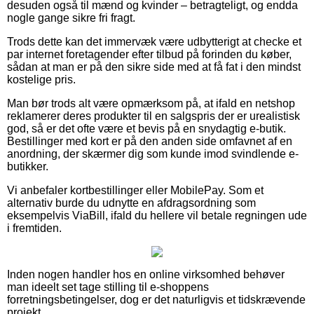
desuden også til mænd og kvinder – betragteligt, og endda
nogle gange sikre fri fragt.
Trods dette kan det immervæk være udbytterigt at checke et
par internet foretagender efter tilbud på forinden du køber,
sådan at man er på den sikre side med at få fat i den mindst
kostelige pris.
Man bør trods alt være opmærksom på, at ifald en netshop
reklamerer deres produkter til en salgspris der er urealistisk
god, så er det ofte være et bevis på en snydagtig e-butik.
Bestillinger med kort er på den anden side omfavnet af en
anordning, der skærmer dig som kunde imod svindlende e-
butikker.
Vi anbefaler kortbestillinger eller MobilePay. Som et
alternativ burde du udnytte en afdragsordning som
eksempelvis ViaBill, ifald du hellere vil betale regningen ude
i fremtiden.
Inden nogen handler hos en online virksomhed behøver
man ideelt set tage stilling til e-shoppens
forretningsbetingelser, dog er det naturligvis et tidskrævende
projekt.