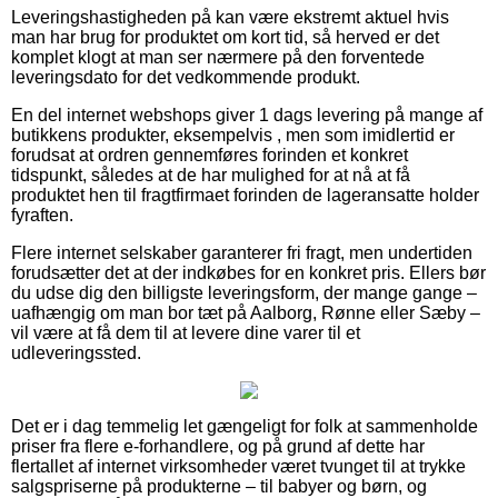
Leveringshastigheden på kan være ekstremt aktuel hvis
man har brug for produktet om kort tid, så herved er det
komplet klogt at man ser nærmere på den forventede
leveringsdato for det vedkommende produkt.
En del internet webshops giver 1 dags levering på mange af
butikkens produkter, eksempelvis , men som imidlertid er
forudsat at ordren gennemføres forinden et konkret
tidspunkt, således at de har mulighed for at nå at få
produktet hen til fragtfirmaet forinden de lageransatte holder
fyraften.
Flere internet selskaber garanterer fri fragt, men undertiden
forudsætter det at der indkøbes for en konkret pris. Ellers bør
du udse dig den billigste leveringsform, der mange gange –
uafhængig om man bor tæt på Aalborg, Rønne eller Sæby –
vil være at få dem til at levere dine varer til et
udleveringssted.
Det er i dag temmelig let gængeligt for folk at sammenholde
priser fra flere e-forhandlere, og på grund af dette har
flertallet af internet virksomheder været tvunget til at trykke
salgspriserne på produkterne – til babyer og børn, og