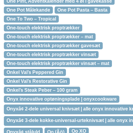
One Pint, Adventkalender med 4 øl i gavekasse
One Pot Målekande
One Pot Pasta – Basta
One To Two – Tropical
One-touch elektrisk proptrækker
One-touch elektrisk proptrækker – mat
One-touch elektrisk proptrækker gavesæt
One-touch elektrisk proptrækker vinsæt
One-touch elektrisk proptrækker vinsæt – mat
Onkel Val’s Peppered Gin
Onkel Val’s Restorative Gin
Onkel’s Steak Peber – 100 gram
Onyx innovative optøningsplade | onyxcookware
Onyxâ¢ 2-dele universal knivsæt | alle onyx innovative 
Onyxâ¢ 3-dele kokke-universal-urteknivsæt | alle onyx i
Oo XO
Onyxâ¢ ståluld
Oo (Ãö)