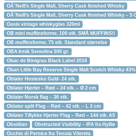
OÂ´Neill’s Single Malt, Sherry Cask finished Whisky
OÂ´Neill’s Single Malt, Sherry Cask finished Whisky – 5 
Oasis vintage whiskyglas 320ml
OB mini muffinsforme, 100 stk. SMÅ MUFFINS!!
OB muffinsforme, 75 stk. Standard størrelse
OBA Irmik Semolina 500 gr.
Obac de Binigrau Black Label 2016
Oban Little Bay Reserve Single Malt Scotch Whisky 43% 
Oblater Hestesko Guld- 24 stk.
Oblater Hjerter – Rød – 24 stk. – Ø 2 cm
Oblater Norsk flag – 36 stk.
Oblater split Flag – Rød – 42 stk. – L 2 cm
Oblater Tillykke Hjerter Flag – Rød – 144 stk. A5
Obsidian
Obstructed Visibility – IPA fra Hyllie
Occhio di Pernice fra Tenuta Vitereta