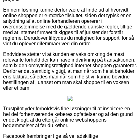
En nem løsning kunne derfor være at finde ud af hvorvidt
online shoppen er e-mærke tilsluttet, siden det typisk er en
antydning af at online forhandleren opererer i
overensstemmelse med de gældende danske regler, tillige
med at internet firmaet tit kigges til af jurister der forstår
reglerne. Derudover tilbydes du mulighed for support, for så
vidt du oplever dilemmaer ved din ordre.
Endvidere støtter vi at kunden er vaks omkring de mest
relevante forhold der kan have indvirkning på transaktionen,
som fx den ombytningsrettighed internet shoppen garanterer.
Derfor er det samtidig vigtigt, at man når som helst beholder
ens faktura, således man når som helst vil kunne bevidne
bestillingen af , uanset om man skal shoppe til en voksen
eller et barn.
Trustpilot yder forholdsvis fine løsninger til at inspicere en
hel del forhenværende køberes opfattelser og af den grund
er det klogt, at du eftergår online webshoppens
bedømmelser af før du køber.
Facebook frembringer lige så vel adskillige