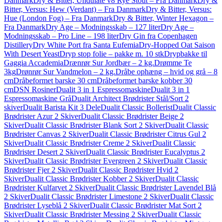
Danmark
Dry & Bitter, Undulate v8 Rye Stout – Fra Danmark
Dry &
Bitter, Versus: Hew (Verdant) – Fra Danmark
Dry & Bitter, Versus:
Hue (London Fog) – Fra Danmark
Dry & Bitter, Winter Hexagon –
Fra Danmark
Dry Age – Modningsskab – 127 liter
Dry Age –
Modningsskab – Pro Line – 198 liter
Dry Gin fra Copenhagen
Distillery
Dry White Port fra Santa Eufemia
Dry-Hopped Oat Saison
With Desert Yeast
Dryp stop folie – pakke m. 10 stk
Drypbakke til
Gaggia Accademia
Drænrør Sur Jordbær – 2 kg.
Drømme Te
3kg
Drønrør Sur Vandmelon – 2 kg.
Dråbe ophæng – hvid og grå – 8
cm
Dråbeformet barske 30 cm
Dråbeformet barske kobber 30
cm
DSN Rosiner
Dualit 3 in 1 Espressomaskine
Dualit 3 in 1
Espressomaskine Grå
Dualit Architect Brødrister Stål/Sort 2
skiver
Dualit Barista Kit 3 Dele
Dualit Classic Bollerist
Dualit Classic
Brødrister Azur 2 Skiver
Dualit Classic Brødrister Beige 2
Skiver
Dualit Classic Brødrister Blank Sort 2 Skiver
Dualit Classic
Brødrister Canvas 2 Skiver
Dualit Classic Brødrister Citrus Gul 2
Skiver
Dualit Classic Brødrister Creme 2 Skiver
Dualit Classic
Brødrister Desert 2 Skiver
Dualit Classic Brødrister Eucalyptus 2
Skiver
Dualit Classic Brødrister Evergreen 2 Skiver
Dualit Classic
Brødrister Fjer 2 Skiver
Dualit Classic Brødrister Hvid 2
Skiver
Dualit Classic Brødrister Kobber 2 Skiver
Dualit Classic
Brødrister Kulfarvet 2 Skiver
Dualit Classic Brødrister Lavendel Blå
2 Skiver
Dualit Classic Brødrister Limestone 2 Skiver
Dualit Classic
Brødrister Lyseblå 2 Skiver
Dualit Classic Brødrister Mat Sort 2
Skiver
Dualit Classic Brødrister Messing 2 Skiver
Dualit Classic