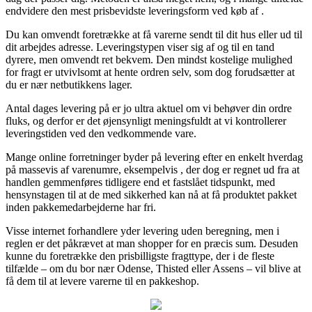
endvidere den mest prisbevidste leveringsform ved køb af .
Du kan omvendt foretrække at få varerne sendt til dit hus eller ud til
dit arbejdes adresse. Leveringstypen viser sig af og til en tand
dyrere, men omvendt ret bekvem. Den mindst kostelige mulighed
for fragt er utvivlsomt at hente ordren selv, som dog forudsætter at
du er nær netbutikkens lager.
Antal dages levering på er jo ultra aktuel om vi behøver din ordre
fluks, og derfor er det øjensynligt meningsfuldt at vi kontrollerer
leveringstiden ved den vedkommende vare.
Mange online forretninger byder på levering efter en enkelt hverdag
på massevis af varenumre, eksempelvis , der dog er regnet ud fra at
handlen gemmenføres tidligere end et fastslået tidspunkt, med
hensynstagen til at de med sikkerhed kan nå at få produktet pakket
inden pakkemedarbejderne har fri.
Visse internet forhandlere yder levering uden beregning, men i
reglen er det påkrævet at man shopper for en præcis sum. Desuden
kunne du foretrække den prisbilligste fragttype, der i de fleste
tilfælde – om du bor nær Odense, Thisted eller Assens – vil blive at
få dem til at levere varerne til en pakkeshop.