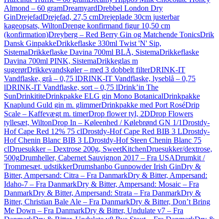
Almond – 60 gram
Dreamyard
Drebbel London Dry
Gin
Drejefad
Drejefad, 27,5 cm
Drejeplade 30cm justerbar
kageopsats, Wilton
Drenge konfirmand figur 10,50 cm
(konfirmation)
Dreyberg – Red Berry Gin og Matchende Tonics
Drik
Dansk Ginpakke
Drikkeflaske 330ml Twist 'N' Sip,
Sistema
Drikkeflaske Davina 700ml BLÅ, Sistema
Drikkeflaske
Davina 700ml PINK, Sistema
Drikkeglas m
sugerør
Drikkevandskøler – med 3 dobbelt filter
DRINK-IT
Vandflaske, grå – 0,75 l
DRINK-IT Vandflaske, lyseblå – 0,75
l
DRINK-IT Vandflaske, sort – 0,75 l
Drink’in The
Sun
Drinkitite
Drinkpakke ELG gin Mono Botanical
Drinkpakke
Knaplund Guld gin m. glimmer
Drinkpakke med Port Rosé
Drip
Scale – Kaffevægt m. timer
Drop flower tyl, 2D
Drop Flowers
tyllesæt, Wilton
Drop In – Køleenhed / Kølebrønd GN 1/1
Drostdy-
Hof Cape Red 12% 75 cl
Drostdy-Hof Cape Red BIB 3 L
Drostdy-
Hof Chenin Blanc BIB 3 L
Drostdy-Hof Steen Chenin Blanc 75
cl
Druesukker – Dextrose 200g, SweetKitchen
Druesukker/dextrose,
500g
Drumheller, Cabernet Sauvignon 2017 – Fra USA
Drumkit /
Trommesæt, udstikker
Drumshanbo Gunpowder Irish Gin
Dry &
Bitter, Ampersand: Citra – Fra Danmark
Dry & Bitter, Ampersand:
Idaho-7 – Fra Danmark
Dry & Bitter, Ampersand: Mosaic – Fra
Danmark
Dry & Bitter, Ampersand: Strata – Fra Danmark
Dry &
Bitter, Christian Bale Ale – Fra Danmark
Dry & Bitter, Don’t Bring
Me Down – Fra Danmark
Dry & Bitter, Undulate v7 – Fra