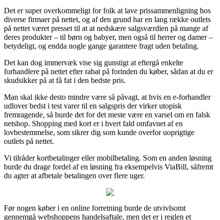
Det er super overkommeligt for folk at lave prissammenligning hos
diverse firmaer på nettet, og af den grund har en lang række outlets
på nettet været presset til at at nedskære salgsværdien på mange af
deres produkter – til børn og babyer, men også til herrer og damer –
betydeligt, og endda nogle gange garantere fragt uden betaling.
Det kan dog immervæk vise sig gunstigt at eftergå enkelte
forhandlere på nettet efter rabat på forinden du køber, sådan at du er
skudsikker på at få fat i den bedste pris.
Man skal ikke desto mindre være så påvagt, at hvis en e-forhandler
udlover bedst i test varer til en salgspris der virker utopisk
fremragende, så burde det for det meste være en varsel om en falsk
netshop. Shopping med kort er i hvert fald omfavnet af en
lovbestemmelse, som sikrer dig som kunde overfor uoprigtige
outlets på nettet.
Vi tilråder kortbetalinger eller mobilbetaling. Som en anden løsning
burde du drage fordel af en løsning fra eksempelvis ViaBill, såfremt
du agter at afbetale betalingen over flere uger.
Før nogen køber i en online forretning burde de utvivlsomt
gennemgå webshoppens handelsaftale, men det er i reglen et