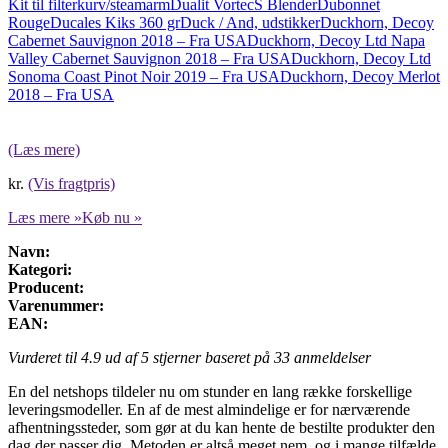
Kit til filterkurv/steamarm
Dualit VortecS Blender
Dubonnet
Rouge
Ducales Kiks 360 gr
Duck / And, udstikker
Duckhorn, Decoy
Cabernet Sauvignon 2018 – Fra USA
Duckhorn, Decoy Ltd Napa
Valley Cabernet Sauvignon 2018 – Fra USA
Duckhorn, Decoy Ltd
Sonoma Coast Pinot Noir 2019 – Fra USA
Duckhorn, Decoy Merlot
2018 – Fra USA
(Læs mere)
kr.
(Vis fragtpris)
Læs mere »
Køb nu »
Navn:
Kategori:
Producent:
Varenummer:
EAN:
Vurderet til
4.9
ud af 5 stjerner baseret på
33
anmeldelser
En del netshops tildeler nu om stunder en lang række forskellige
leveringsmodeller. En af de mest almindelige er for nærværende
afhentningssteder, som gør at du kan hente de bestilte produkter den
dag der passer dig. Metoden er altså meget nem, og i mange tilfælde