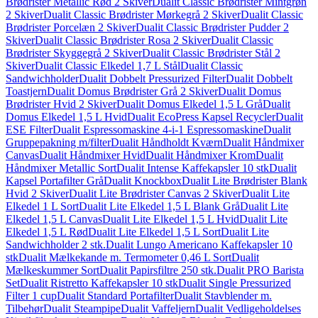
Brødrister Metallic Rød 2 Skiver
Dualit Classic Brødrister Mintgrøn
2 Skiver
Dualit Classic Brødrister Mørkegrå 2 Skiver
Dualit Classic
Brødrister Porcelæn 2 Skiver
Dualit Classic Brødrister Pudder 2
Skiver
Dualit Classic Brødrister Rosa 2 Skiver
Dualit Classic
Brødrister Skyggegrå 2 Skiver
Dualit Classic Brødrister Stål 2
Skiver
Dualit Classic Elkedel 1,7 L Stål
Dualit Classic
Sandwichholder
Dualit Dobbelt Pressurized Filter
Dualit Dobbelt
Toastjern
Dualit Domus Brødrister Grå 2 Skiver
Dualit Domus
Brødrister Hvid 2 Skiver
Dualit Domus Elkedel 1,5 L Grå
Dualit
Domus Elkedel 1,5 L Hvid
Dualit EcoPress Kapsel Recycler
Dualit
ESE Filter
Dualit Espressomaskine 4-i-1 Espressomaskine
Dualit
Gruppepakning m/filter
Dualit Håndholdt Kværn
Dualit Håndmixer
Canvas
Dualit Håndmixer Hvid
Dualit Håndmixer Krom
Dualit
Håndmixer Metallic Sort
Dualit Intense Kaffekapsler 10 stk
Dualit
Kapsel Portafilter Grå
Dualit Knockbox
Dualit Lite Brødrister Blank
Hvid 2 Skiver
Dualit Lite Brødrister Canvas 2 Skiver
Dualit Lite
Elkedel 1 L Sort
Dualit Lite Elkedel 1,5 L Blank Grå
Dualit Lite
Elkedel 1,5 L Canvas
Dualit Lite Elkedel 1,5 L Hvid
Dualit Lite
Elkedel 1,5 L Rød
Dualit Lite Elkedel 1,5 L Sort
Dualit Lite
Sandwichholder 2 stk.
Dualit Lungo Americano Kaffekapsler 10
stk
Dualit Mælkekande m. Termometer 0,46 L Sort
Dualit
Mælkeskummer Sort
Dualit Papirsfiltre 250 stk.
Dualit PRO Barista
Set
Dualit Ristretto Kaffekapsler 10 stk
Dualit Single Pressurized
Filter 1 cup
Dualit Standard Portafilter
Dualit Stavblender m.
Tilbehør
Dualit Steampipe
Dualit Vaffeljern
Dualit Vedligeholdelses