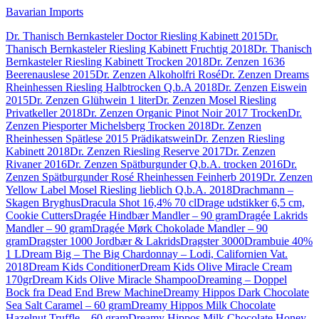
Bavarian Imports
Dr. Thanisch Bernkasteler Doctor Riesling Kabinett 2015
Dr.
Thanisch Bernkasteler Riesling Kabinett Fruchtig 2018
Dr. Thanisch
Bernkasteler Riesling Kabinett Trocken 2018
Dr. Zenzen 1636
Beerenauslese 2015
Dr. Zenzen Alkoholfri Rosé
Dr. Zenzen Dreams
Rheinhessen Riesling Halbtrocken Q.b.A 2018
Dr. Zenzen Eiswein
2015
Dr. Zenzen Glühwein 1 liter
Dr. Zenzen Mosel Riesling
Privatkeller 2018
Dr. Zenzen Organic Pinot Noir 2017 Trocken
Dr.
Zenzen Piesporter Michelsberg Trocken 2018
Dr. Zenzen
Rheinhessen Spätlese 2015 Prädikatswein
Dr. Zenzen Riesling
Kabinett 2018
Dr. Zenzen Riesling Reserve 2017
Dr. Zenzen
Rivaner 2016
Dr. Zenzen Spätburgunder Q.b.A. trocken 2016
Dr.
Zenzen Spätburgunder Rosé Rheinhessen Feinherb 2019
Dr. Zenzen
Yellow Label Mosel Riesling lieblich Q.b.A. 2018
Drachmann –
Skagen Bryghus
Dracula Shot 16,4% 70 cl
Drage udstikker 6,5 cm,
Cookie Cutters
Dragée Hindbær Mandler – 90 gram
Dragée Lakrids
Mandler – 90 gram
Dragée Mørk Chokolade Mandler – 90
gram
Dragster 1000 Jordbær & Lakrids
Dragster 3000
Drambuie 40%
1 L
Dream Big – The Big Chardonnay – Lodi, Californien Vat.
2018
Dream Kids Conditioner
Dream Kids Olive Miracle Cream
170gr
Dream Kids Olive Miracle Shampoo
Dreaming – Doppel
Bock fra Dead End Brew Machine
Dreamy Hippos Dark Chocolate
Sea Salt Caramel – 60 gram
Dreamy Hippos Milk Chocolate
Hazelnut Truffle – 60 gram
Dreamy Hippos Milk Chocolate Honey