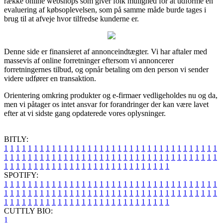
række online webshops som giver folk mulighed for at udforme en
evaluering af købsoplevelsen, som på samme måde burde tages i
brug til at afveje hvor tilfredse kunderne er.
Denne side er finansieret af annonceindtægter. Vi har aftaler med
massevis af online forretninger eftersom vi annoncerer
forretningernes tilbud, og opnår betaling om den person vi sender
videre udfører en transaktion.
Orientering omkring produkter og e-firmaer vedligeholdes nu og da,
men vi påtager os intet ansvar for forandringer der kan være lavet
efter at vi sidste gang opdaterede vores oplysninger.
BITLY:
1
1
1
1
1
1
1
1
1
1
1
1
1
1
1
1
1
1
1
1
1
1
1
1
1
1
1
1
1
1
1
1
1
1
1
1
1
1
1
1
1
1
1
1
1
1
1
1
1
1
1
1
1
1
1
1
1
1
1
1
1
1
1
1
1
1
1
1
1
1
1
1
1
1
1
1
1
1
1
1
1
1
1
1
1
1
1
1
1
1
1
1
1
1
1
1
1
1
1
1
SPOTIFY:
1
1
1
1
1
1
1
1
1
1
1
1
1
1
1
1
1
1
1
1
1
1
1
1
1
1
1
1
1
1
1
1
1
1
1
1
1
1
1
1
1
1
1
1
1
1
1
1
1
1
1
1
1
1
1
1
1
1
1
1
1
1
1
1
1
1
1
1
1
1
1
1
1
1
1
1
1
1
1
1
1
1
1
1
1
1
1
1
1
1
1
1
1
1
1
1
1
1
1
1
CUTTLY BIO:
1