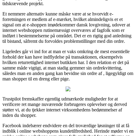
tidskrævende projekt.
Et nemmere alternativ kunne måske være at se hvorvidt e-
forretningen er medlem af e-mærket, hvilket almindeligvis er et
signal om at e-shoppen imødekommer dansk lovgivning, udover at
internet webshoppen rutinemæssigt overværes af fagfolk som er
indført i bestemmelserne på området. Det er en rigtig god anledning
til bistand, såfremt du forvoldes problemstillinger med din ordre.
Ligeledes går vi ind for at man er vaks omkring de mest essentielle
forhold der kan have indflydelse på transaktionen, eksempelvis
hvilken returrettighed internet butikken har. I den relation er det på
samme måde vigtigt, at man stadig gemmer sin ordrekvittering,
således man en anden gang kan bevidne sin ordre af , ligegyldigt om
man shopper til en dreng eller pige.
Trustpilot fremskaffer egentlig udmærkede muligheder for at
verificere ret mange nuværende forbrugeres oplevelser og derved
støtter vi, at du tjekker internet virksomhedens bedømmelser af
inden du shopper.
Facebook indebærer endvidere en del troværdige løsninger til at få
indblik i online webshoppens kundetilfredshed. Herinde møder vi en